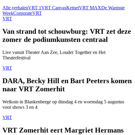
Alle verhalen
VRT 1
VRT Canvas
Ketnet
VRT MAX
De Warmste
Week
Corporate
VRT
VRT
Van strand tot schouwburg: VRT zet deze
zomer de podiumkunsten centraal
Live vanuit Theater Aan Zee, Louder Together en Het
Theaterfestival
VRT
DARA, Becky Hill en Bart Peeters komen
naar VRT Zomerhit
Welkom in Blankenberge op dinsdag 4 en woensdag 5 augustus
voor shows 3 en 4
VRT
VRT Zomerhit eert Margriet Hermans