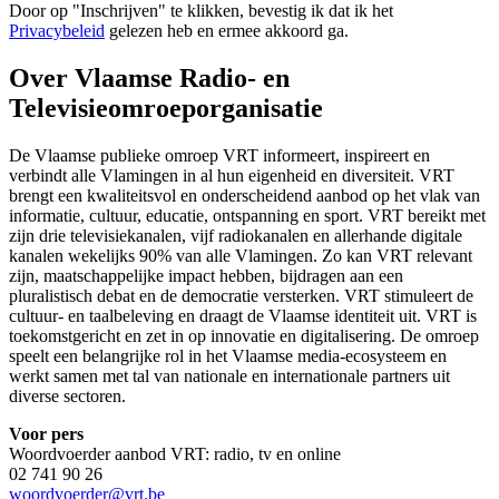
Door op "
Inschrijven
" te klikken, bevestig ik dat ik het
Privacybeleid
gelezen heb en ermee akkoord ga.
Over Vlaamse Radio- en
Televisieomroeporganisatie
De Vlaamse publieke omroep VRT informeert, inspireert en
verbindt alle Vlamingen in al hun eigenheid en diversiteit. VRT
brengt een kwaliteitsvol en onderscheidend aanbod op het vlak van
informatie, cultuur, educatie, ontspanning en sport. VRT bereikt met
zijn drie televisiekanalen, vijf radiokanalen en allerhande digitale
kanalen wekelijks 90% van alle Vlamingen. Zo kan VRT relevant
zijn, maatschappelijke impact hebben, bijdragen aan een
pluralistisch debat en de democratie versterken. VRT stimuleert de
cultuur- en taalbeleving en draagt de Vlaamse identiteit uit. VRT is
toekomstgericht en zet in op innovatie en digitalisering. De omroep
speelt een belangrijke rol in het Vlaamse media-ecosysteem en
werkt samen met tal van nationale en internationale partners uit
diverse sectoren.
Voor pers
Woordvoerder aanbod VRT: radio, tv en online
02 741 90 26
woordvoerder@vrt.be