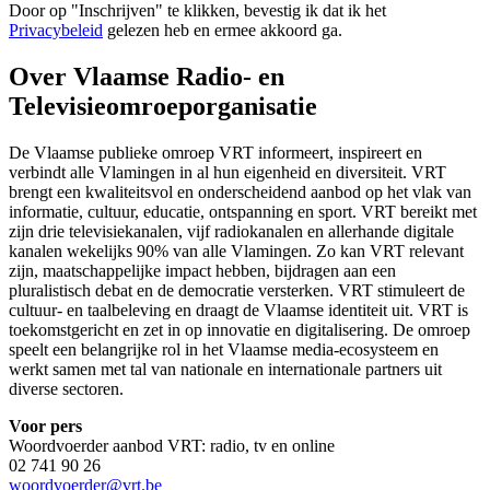
Door op "
Inschrijven
" te klikken, bevestig ik dat ik het
Privacybeleid
gelezen heb en ermee akkoord ga.
Over Vlaamse Radio- en
Televisieomroeporganisatie
De Vlaamse publieke omroep VRT informeert, inspireert en
verbindt alle Vlamingen in al hun eigenheid en diversiteit. VRT
brengt een kwaliteitsvol en onderscheidend aanbod op het vlak van
informatie, cultuur, educatie, ontspanning en sport. VRT bereikt met
zijn drie televisiekanalen, vijf radiokanalen en allerhande digitale
kanalen wekelijks 90% van alle Vlamingen. Zo kan VRT relevant
zijn, maatschappelijke impact hebben, bijdragen aan een
pluralistisch debat en de democratie versterken. VRT stimuleert de
cultuur- en taalbeleving en draagt de Vlaamse identiteit uit. VRT is
toekomstgericht en zet in op innovatie en digitalisering. De omroep
speelt een belangrijke rol in het Vlaamse media-ecosysteem en
werkt samen met tal van nationale en internationale partners uit
diverse sectoren.
Voor pers
Woordvoerder aanbod VRT: radio, tv en online
02 741 90 26
woordvoerder@vrt.be