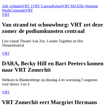
Alle verhalen
VRT 1
VRT Canvas
Ketnet
VRT MAX
De Warmste
Week
Corporate
VRT
VRT
Van strand tot schouwburg: VRT zet deze
zomer de podiumkunsten centraal
Live vanuit Theater Aan Zee, Louder Together en Het
Theaterfestival
VRT
DARA, Becky Hill en Bart Peeters komen
naar VRT Zomerhit
Welkom in Blankenberge op dinsdag 4 en woensdag 5 augustus
voor shows 3 en 4
VRT
VRT Zomerhit eert Margriet Hermans