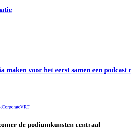
atie
 maken voor het eerst samen een podcast n
k
Corporate
VRT
 zomer de podiumkunsten centraal