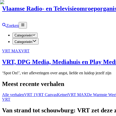
Vlaamse Radio- en Televisieomroeporganis
Zoeken
Categorieën
Categorieën
VRT MAX
VRT
VRT, DPG Media, Mediahuis en Play Media
‘Spot On!’, vier afleveringen over angst, liefde en luidop jezelf zijn
Meest recente verhalen
Alle verhalen
VRT 1
VRT Canvas
Ketnet
VRT MAX
De Warmste Wee
VRT
Van strand tot schouwburg: VRT zet deze