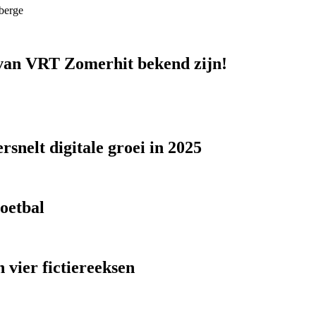
berge
n van VRT Zomerhit bekend zijn!
snelt digitale groei in 2025
voetbal
 vier fictiereeksen