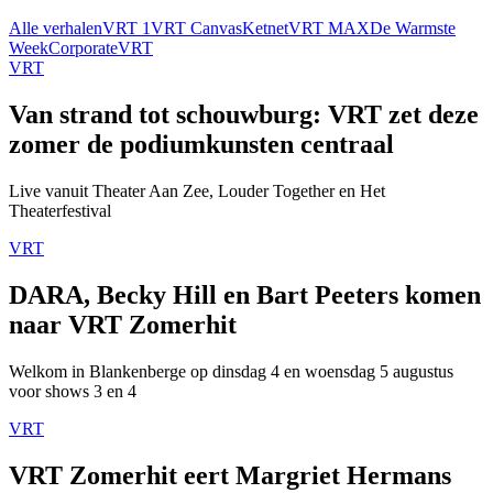
Alle verhalen
VRT 1
VRT Canvas
Ketnet
VRT MAX
De Warmste
Week
Corporate
VRT
VRT
Van strand tot schouwburg: VRT zet deze
zomer de podiumkunsten centraal
Live vanuit Theater Aan Zee, Louder Together en Het
Theaterfestival
VRT
DARA, Becky Hill en Bart Peeters komen
naar VRT Zomerhit
Welkom in Blankenberge op dinsdag 4 en woensdag 5 augustus
voor shows 3 en 4
VRT
VRT Zomerhit eert Margriet Hermans