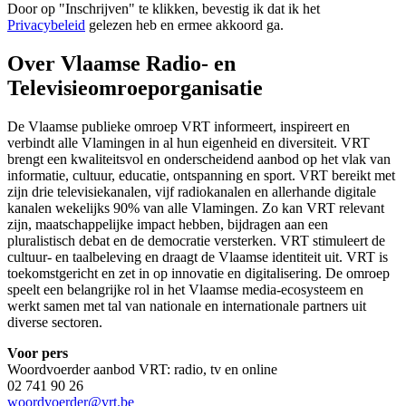
Door op "
Inschrijven
" te klikken, bevestig ik dat ik het
Privacybeleid
gelezen heb en ermee akkoord ga.
Over Vlaamse Radio- en
Televisieomroeporganisatie
De Vlaamse publieke omroep VRT informeert, inspireert en
verbindt alle Vlamingen in al hun eigenheid en diversiteit. VRT
brengt een kwaliteitsvol en onderscheidend aanbod op het vlak van
informatie, cultuur, educatie, ontspanning en sport. VRT bereikt met
zijn drie televisiekanalen, vijf radiokanalen en allerhande digitale
kanalen wekelijks 90% van alle Vlamingen. Zo kan VRT relevant
zijn, maatschappelijke impact hebben, bijdragen aan een
pluralistisch debat en de democratie versterken. VRT stimuleert de
cultuur- en taalbeleving en draagt de Vlaamse identiteit uit. VRT is
toekomstgericht en zet in op innovatie en digitalisering. De omroep
speelt een belangrijke rol in het Vlaamse media-ecosysteem en
werkt samen met tal van nationale en internationale partners uit
diverse sectoren.
Voor pers
Woordvoerder aanbod VRT: radio, tv en online
02 741 90 26
woordvoerder@vrt.be