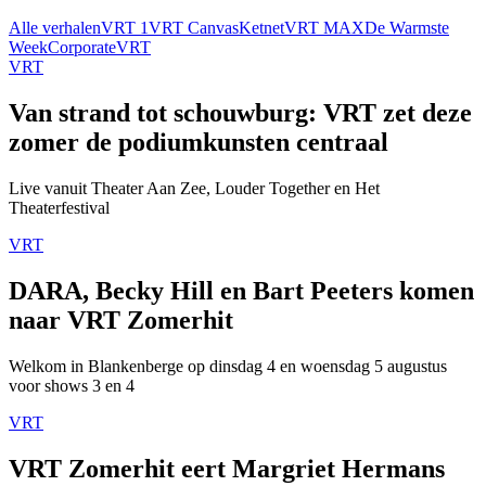
Alle verhalen
VRT 1
VRT Canvas
Ketnet
VRT MAX
De Warmste
Week
Corporate
VRT
VRT
Van strand tot schouwburg: VRT zet deze
zomer de podiumkunsten centraal
Live vanuit Theater Aan Zee, Louder Together en Het
Theaterfestival
VRT
DARA, Becky Hill en Bart Peeters komen
naar VRT Zomerhit
Welkom in Blankenberge op dinsdag 4 en woensdag 5 augustus
voor shows 3 en 4
VRT
VRT Zomerhit eert Margriet Hermans