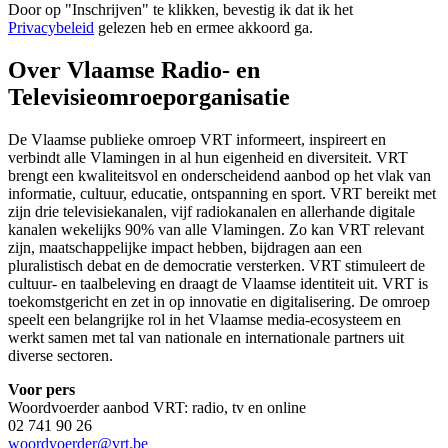
Door op "
Inschrijven
" te klikken, bevestig ik dat ik het
Privacybeleid
gelezen heb en ermee akkoord ga.
Over Vlaamse Radio- en
Televisieomroeporganisatie
De Vlaamse publieke omroep VRT informeert, inspireert en
verbindt alle Vlamingen in al hun eigenheid en diversiteit. VRT
brengt een kwaliteitsvol en onderscheidend aanbod op het vlak van
informatie, cultuur, educatie, ontspanning en sport. VRT bereikt met
zijn drie televisiekanalen, vijf radiokanalen en allerhande digitale
kanalen wekelijks 90% van alle Vlamingen. Zo kan VRT relevant
zijn, maatschappelijke impact hebben, bijdragen aan een
pluralistisch debat en de democratie versterken. VRT stimuleert de
cultuur- en taalbeleving en draagt de Vlaamse identiteit uit. VRT is
toekomstgericht en zet in op innovatie en digitalisering. De omroep
speelt een belangrijke rol in het Vlaamse media-ecosysteem en
werkt samen met tal van nationale en internationale partners uit
diverse sectoren.
Voor pers
Woordvoerder aanbod VRT: radio, tv en online
02 741 90 26
woordvoerder@vrt.be