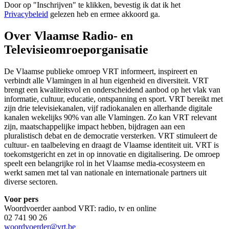
Door op "
Inschrijven
" te klikken, bevestig ik dat ik het
Privacybeleid
gelezen heb en ermee akkoord ga.
Over Vlaamse Radio- en
Televisieomroeporganisatie
De Vlaamse publieke omroep VRT informeert, inspireert en
verbindt alle Vlamingen in al hun eigenheid en diversiteit. VRT
brengt een kwaliteitsvol en onderscheidend aanbod op het vlak van
informatie, cultuur, educatie, ontspanning en sport. VRT bereikt met
zijn drie televisiekanalen, vijf radiokanalen en allerhande digitale
kanalen wekelijks 90% van alle Vlamingen. Zo kan VRT relevant
zijn, maatschappelijke impact hebben, bijdragen aan een
pluralistisch debat en de democratie versterken. VRT stimuleert de
cultuur- en taalbeleving en draagt de Vlaamse identiteit uit. VRT is
toekomstgericht en zet in op innovatie en digitalisering. De omroep
speelt een belangrijke rol in het Vlaamse media-ecosysteem en
werkt samen met tal van nationale en internationale partners uit
diverse sectoren.
Voor pers
Woordvoerder aanbod VRT: radio, tv en online
02 741 90 26
woordvoerder@vrt.be