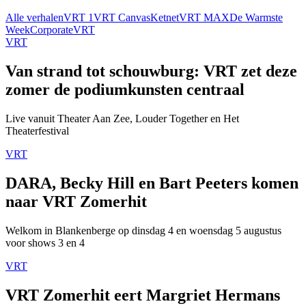
Alle verhalen
VRT 1
VRT Canvas
Ketnet
VRT MAX
De Warmste
Week
Corporate
VRT
VRT
Van strand tot schouwburg: VRT zet deze
zomer de podiumkunsten centraal
Live vanuit Theater Aan Zee, Louder Together en Het
Theaterfestival
VRT
DARA, Becky Hill en Bart Peeters komen
naar VRT Zomerhit
Welkom in Blankenberge op dinsdag 4 en woensdag 5 augustus
voor shows 3 en 4
VRT
VRT Zomerhit eert Margriet Hermans