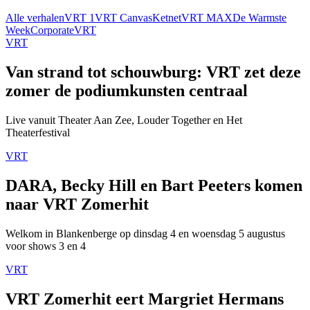
Alle verhalen
VRT 1
VRT Canvas
Ketnet
VRT MAX
De Warmste
Week
Corporate
VRT
VRT
Van strand tot schouwburg: VRT zet deze
zomer de podiumkunsten centraal
Live vanuit Theater Aan Zee, Louder Together en Het
Theaterfestival
VRT
DARA, Becky Hill en Bart Peeters komen
naar VRT Zomerhit
Welkom in Blankenberge op dinsdag 4 en woensdag 5 augustus
voor shows 3 en 4
VRT
VRT Zomerhit eert Margriet Hermans