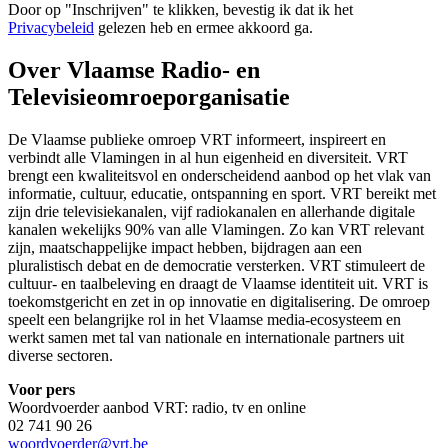
Door op "
Inschrijven
" te klikken, bevestig ik dat ik het
Privacybeleid
gelezen heb en ermee akkoord ga.
Over Vlaamse Radio- en
Televisieomroeporganisatie
De Vlaamse publieke omroep VRT informeert, inspireert en
verbindt alle Vlamingen in al hun eigenheid en diversiteit. VRT
brengt een kwaliteitsvol en onderscheidend aanbod op het vlak van
informatie, cultuur, educatie, ontspanning en sport. VRT bereikt met
zijn drie televisiekanalen, vijf radiokanalen en allerhande digitale
kanalen wekelijks 90% van alle Vlamingen. Zo kan VRT relevant
zijn, maatschappelijke impact hebben, bijdragen aan een
pluralistisch debat en de democratie versterken. VRT stimuleert de
cultuur- en taalbeleving en draagt de Vlaamse identiteit uit. VRT is
toekomstgericht en zet in op innovatie en digitalisering. De omroep
speelt een belangrijke rol in het Vlaamse media-ecosysteem en
werkt samen met tal van nationale en internationale partners uit
diverse sectoren.
Voor pers
Woordvoerder aanbod VRT: radio, tv en online
02 741 90 26
woordvoerder@vrt.be