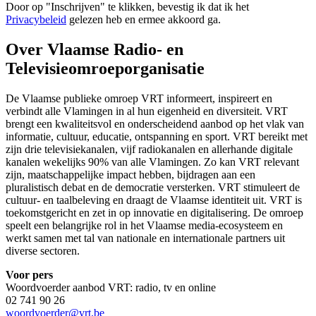
Door op "
Inschrijven
" te klikken, bevestig ik dat ik het
Privacybeleid
gelezen heb en ermee akkoord ga.
Over Vlaamse Radio- en
Televisieomroeporganisatie
De Vlaamse publieke omroep VRT informeert, inspireert en
verbindt alle Vlamingen in al hun eigenheid en diversiteit. VRT
brengt een kwaliteitsvol en onderscheidend aanbod op het vlak van
informatie, cultuur, educatie, ontspanning en sport. VRT bereikt met
zijn drie televisiekanalen, vijf radiokanalen en allerhande digitale
kanalen wekelijks 90% van alle Vlamingen. Zo kan VRT relevant
zijn, maatschappelijke impact hebben, bijdragen aan een
pluralistisch debat en de democratie versterken. VRT stimuleert de
cultuur- en taalbeleving en draagt de Vlaamse identiteit uit. VRT is
toekomstgericht en zet in op innovatie en digitalisering. De omroep
speelt een belangrijke rol in het Vlaamse media-ecosysteem en
werkt samen met tal van nationale en internationale partners uit
diverse sectoren.
Voor pers
Woordvoerder aanbod VRT: radio, tv en online
02 741 90 26
woordvoerder@vrt.be