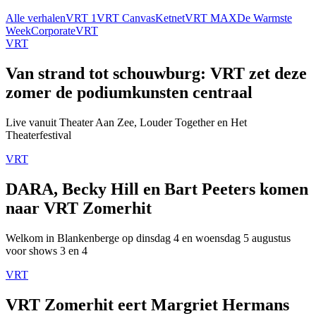
Alle verhalen
VRT 1
VRT Canvas
Ketnet
VRT MAX
De Warmste
Week
Corporate
VRT
VRT
Van strand tot schouwburg: VRT zet deze
zomer de podiumkunsten centraal
Live vanuit Theater Aan Zee, Louder Together en Het
Theaterfestival
VRT
DARA, Becky Hill en Bart Peeters komen
naar VRT Zomerhit
Welkom in Blankenberge op dinsdag 4 en woensdag 5 augustus
voor shows 3 en 4
VRT
VRT Zomerhit eert Margriet Hermans