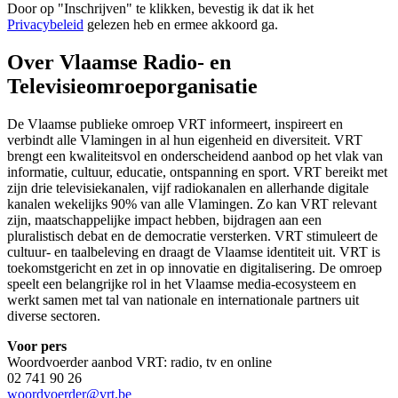
Door op "
Inschrijven
" te klikken, bevestig ik dat ik het
Privacybeleid
gelezen heb en ermee akkoord ga.
Over Vlaamse Radio- en
Televisieomroeporganisatie
De Vlaamse publieke omroep VRT informeert, inspireert en
verbindt alle Vlamingen in al hun eigenheid en diversiteit. VRT
brengt een kwaliteitsvol en onderscheidend aanbod op het vlak van
informatie, cultuur, educatie, ontspanning en sport. VRT bereikt met
zijn drie televisiekanalen, vijf radiokanalen en allerhande digitale
kanalen wekelijks 90% van alle Vlamingen. Zo kan VRT relevant
zijn, maatschappelijke impact hebben, bijdragen aan een
pluralistisch debat en de democratie versterken. VRT stimuleert de
cultuur- en taalbeleving en draagt de Vlaamse identiteit uit. VRT is
toekomstgericht en zet in op innovatie en digitalisering. De omroep
speelt een belangrijke rol in het Vlaamse media-ecosysteem en
werkt samen met tal van nationale en internationale partners uit
diverse sectoren.
Voor pers
Woordvoerder aanbod VRT: radio, tv en online
02 741 90 26
woordvoerder@vrt.be