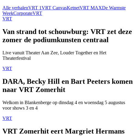
Alle verhalen
VRT 1
VRT Canvas
Ketnet
VRT MAX
De Warmste
Week
Corporate
VRT
VRT
Van strand tot schouwburg: VRT zet deze
zomer de podiumkunsten centraal
Live vanuit Theater Aan Zee, Louder Together en Het
Theaterfestival
VRT
DARA, Becky Hill en Bart Peeters komen
naar VRT Zomerhit
Welkom in Blankenberge op dinsdag 4 en woensdag 5 augustus
voor shows 3 en 4
VRT
VRT Zomerhit eert Margriet Hermans