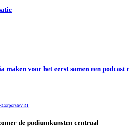
atie
 maken voor het eerst samen een podcast n
k
Corporate
VRT
 zomer de podiumkunsten centraal