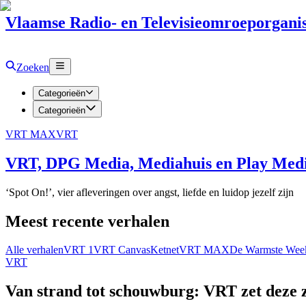
Vlaamse Radio- en Televisieomroeporganis
Zoeken
Categorieën
Categorieën
VRT MAX
VRT
VRT, DPG Media, Mediahuis en Play Media
‘Spot On!’, vier afleveringen over angst, liefde en luidop jezelf zijn
Meest recente verhalen
Alle verhalen
VRT 1
VRT Canvas
Ketnet
VRT MAX
De Warmste Wee
VRT
Van strand tot schouwburg: VRT zet deze