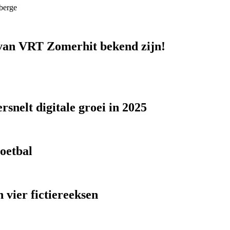
berge
n van VRT Zomerhit bekend zijn!
snelt digitale groei in 2025
voetbal
 vier fictiereeksen