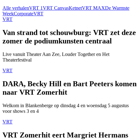
Alle verhalen
VRT 1
VRT Canvas
Ketnet
VRT MAX
De Warmste
Week
Corporate
VRT
VRT
Van strand tot schouwburg: VRT zet deze
zomer de podiumkunsten centraal
Live vanuit Theater Aan Zee, Louder Together en Het
Theaterfestival
VRT
DARA, Becky Hill en Bart Peeters komen
naar VRT Zomerhit
Welkom in Blankenberge op dinsdag 4 en woensdag 5 augustus
voor shows 3 en 4
VRT
VRT Zomerhit eert Margriet Hermans