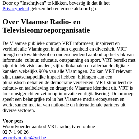
Door op "
Inschrijven
" te klikken, bevestig ik dat ik het
Privacybeleid
gelezen heb en ermee akkoord ga.
Over Vlaamse Radio- en
Televisieomroeporganisatie
De Vlaamse publieke omroep VRT informeert, inspireert en
verbindt alle Vlamingen in al hun eigenheid en diversiteit. VRT
brengt een kwaliteitsvol en onderscheidend aanbod op het vlak van
informatie, cultuur, educatie, ontspanning en sport. VRT bereikt met
zijn drie televisiekanalen, vijf radiokanalen en allerhande digitale
kanalen wekelijks 90% van alle Vlamingen. Zo kan VRT relevant
zijn, maatschappelijke impact hebben, bijdragen aan een
pluralistisch debat en de democratie versterken. VRT stimuleert de
cultuur- en taalbeleving en draagt de Vlaamse identiteit uit. VRT is
toekomstgericht en zet in op innovatie en digitalisering. De omroep
speelt een belangrijke rol in het Vlaamse media-ecosysteem en
werkt samen met tal van nationale en internationale partners uit
diverse sectoren.
Voor pers
Woordvoerder aanbod VRT: radio, tv en online
02 741 90 26
woordvoerder@vrt.be