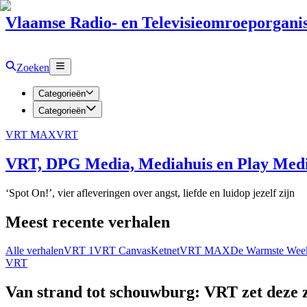
Vlaamse Radio- en Televisieomroeporganis
Zoeken
Categorieën
Categorieën
VRT MAX
VRT
VRT, DPG Media, Mediahuis en Play Media
‘Spot On!’, vier afleveringen over angst, liefde en luidop jezelf zijn
Meest recente verhalen
Alle verhalen
VRT 1
VRT Canvas
Ketnet
VRT MAX
De Warmste Wee
VRT
Van strand tot schouwburg: VRT zet deze