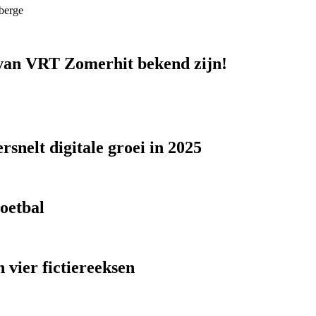
berge
n van VRT Zomerhit bekend zijn!
snelt digitale groei in 2025
voetbal
 vier fictiereeksen