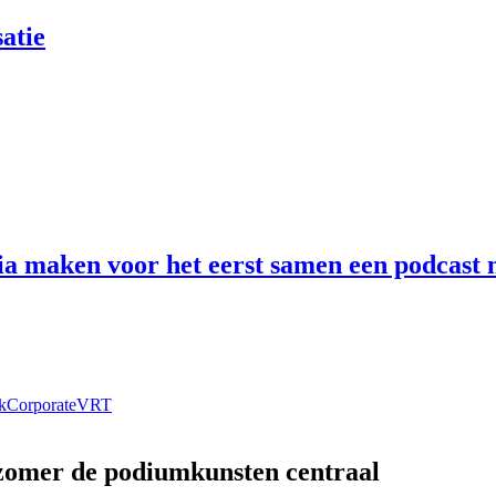
atie
 maken voor het eerst samen een podcast n
k
Corporate
VRT
 zomer de podiumkunsten centraal