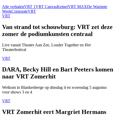
Alle verhalen
VRT 1
VRT Canvas
Ketnet
VRT MAX
De Warmste
Week
Corporate
VRT
VRT
Van strand tot schouwburg: VRT zet deze
zomer de podiumkunsten centraal
Live vanuit Theater Aan Zee, Louder Together en Het
Theaterfestival
VRT
DARA, Becky Hill en Bart Peeters komen
naar VRT Zomerhit
Welkom in Blankenberge op dinsdag 4 en woensdag 5 augustus
voor shows 3 en 4
VRT
VRT Zomerhit eert Margriet Hermans