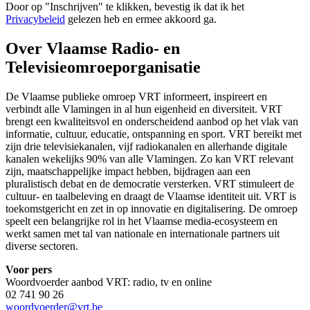
Door op "
Inschrijven
" te klikken, bevestig ik dat ik het
Privacybeleid
gelezen heb en ermee akkoord ga.
Over Vlaamse Radio- en
Televisieomroeporganisatie
De Vlaamse publieke omroep VRT informeert, inspireert en
verbindt alle Vlamingen in al hun eigenheid en diversiteit. VRT
brengt een kwaliteitsvol en onderscheidend aanbod op het vlak van
informatie, cultuur, educatie, ontspanning en sport. VRT bereikt met
zijn drie televisiekanalen, vijf radiokanalen en allerhande digitale
kanalen wekelijks 90% van alle Vlamingen. Zo kan VRT relevant
zijn, maatschappelijke impact hebben, bijdragen aan een
pluralistisch debat en de democratie versterken. VRT stimuleert de
cultuur- en taalbeleving en draagt de Vlaamse identiteit uit. VRT is
toekomstgericht en zet in op innovatie en digitalisering. De omroep
speelt een belangrijke rol in het Vlaamse media-ecosysteem en
werkt samen met tal van nationale en internationale partners uit
diverse sectoren.
Voor pers
Woordvoerder aanbod VRT: radio, tv en online
02 741 90 26
woordvoerder@vrt.be