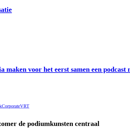
atie
 maken voor het eerst samen een podcast n
k
Corporate
VRT
 zomer de podiumkunsten centraal