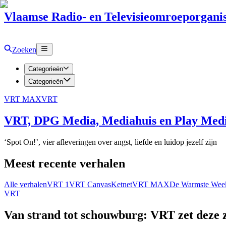
Vlaamse Radio- en Televisieomroeporganis
Zoeken
Categorieën
Categorieën
VRT MAX
VRT
VRT, DPG Media, Mediahuis en Play Media
‘Spot On!’, vier afleveringen over angst, liefde en luidop jezelf zijn
Meest recente verhalen
Alle verhalen
VRT 1
VRT Canvas
Ketnet
VRT MAX
De Warmste Wee
VRT
Van strand tot schouwburg: VRT zet deze