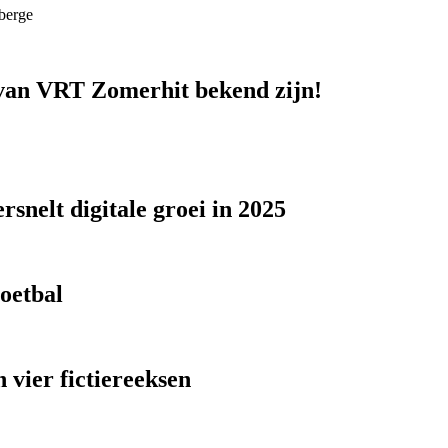
berge
n van VRT Zomerhit bekend zijn!
snelt digitale groei in 2025
voetbal
 vier fictiereeksen