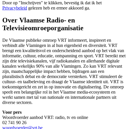
Door op "
Inschrijven
" te klikken, bevestig ik dat ik het
Privacybeleid
gelezen heb en ermee akkoord ga.
Over Vlaamse Radio- en
Televisieomroeporganisatie
De Vlaamse publieke omroep VRT informeert, inspireert en
verbindt alle Vlamingen in al hun eigenheid en diversiteit. VRT
brengt een kwaliteitsvol en onderscheidend aanbod op het vlak van
informatie, cultuur, educatie, ontspanning en sport. VRT bereikt met
zijn drie televisiekanalen, vijf radiokanalen en allerhande digitale
kanalen wekelijks 90% van alle Vlamingen. Zo kan VRT relevant
zijn, maatschappelijke impact hebben, bijdragen aan een
pluralistisch debat en de democratie versterken. VRT stimuleert de
cultuur- en taalbeleving en draagt de Vlaamse identiteit uit. VRT is
toekomstgericht en zet in op innovatie en digitalisering. De omroep
speelt een belangrijke rol in het Vlaamse media-ecosysteem en
werkt samen met tal van nationale en internationale partners uit
diverse sectoren.
Voor pers
Woordvoerder aanbod VRT: radio, tv en online
02 741 90 26
woordvoerder@vrt.be