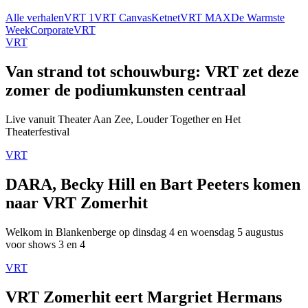
Alle verhalen
VRT 1
VRT Canvas
Ketnet
VRT MAX
De Warmste
Week
Corporate
VRT
VRT
Van strand tot schouwburg: VRT zet deze
zomer de podiumkunsten centraal
Live vanuit Theater Aan Zee, Louder Together en Het
Theaterfestival
VRT
DARA, Becky Hill en Bart Peeters komen
naar VRT Zomerhit
Welkom in Blankenberge op dinsdag 4 en woensdag 5 augustus
voor shows 3 en 4
VRT
VRT Zomerhit eert Margriet Hermans