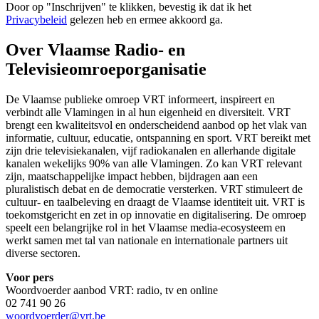
Door op "
Inschrijven
" te klikken, bevestig ik dat ik het
Privacybeleid
gelezen heb en ermee akkoord ga.
Over Vlaamse Radio- en
Televisieomroeporganisatie
De Vlaamse publieke omroep VRT informeert, inspireert en
verbindt alle Vlamingen in al hun eigenheid en diversiteit. VRT
brengt een kwaliteitsvol en onderscheidend aanbod op het vlak van
informatie, cultuur, educatie, ontspanning en sport. VRT bereikt met
zijn drie televisiekanalen, vijf radiokanalen en allerhande digitale
kanalen wekelijks 90% van alle Vlamingen. Zo kan VRT relevant
zijn, maatschappelijke impact hebben, bijdragen aan een
pluralistisch debat en de democratie versterken. VRT stimuleert de
cultuur- en taalbeleving en draagt de Vlaamse identiteit uit. VRT is
toekomstgericht en zet in op innovatie en digitalisering. De omroep
speelt een belangrijke rol in het Vlaamse media-ecosysteem en
werkt samen met tal van nationale en internationale partners uit
diverse sectoren.
Voor pers
Woordvoerder aanbod VRT: radio, tv en online
02 741 90 26
woordvoerder@vrt.be