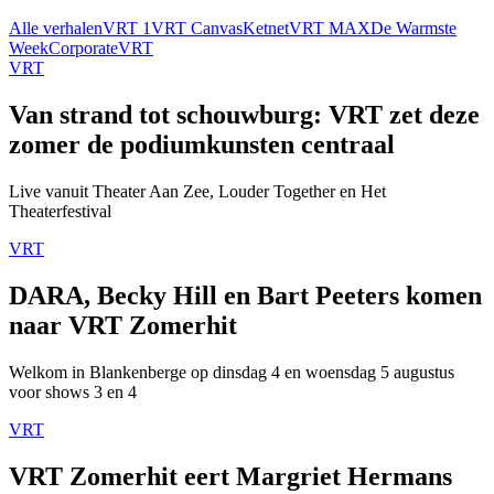
Alle verhalen
VRT 1
VRT Canvas
Ketnet
VRT MAX
De Warmste
Week
Corporate
VRT
VRT
Van strand tot schouwburg: VRT zet deze
zomer de podiumkunsten centraal
Live vanuit Theater Aan Zee, Louder Together en Het
Theaterfestival
VRT
DARA, Becky Hill en Bart Peeters komen
naar VRT Zomerhit
Welkom in Blankenberge op dinsdag 4 en woensdag 5 augustus
voor shows 3 en 4
VRT
VRT Zomerhit eert Margriet Hermans