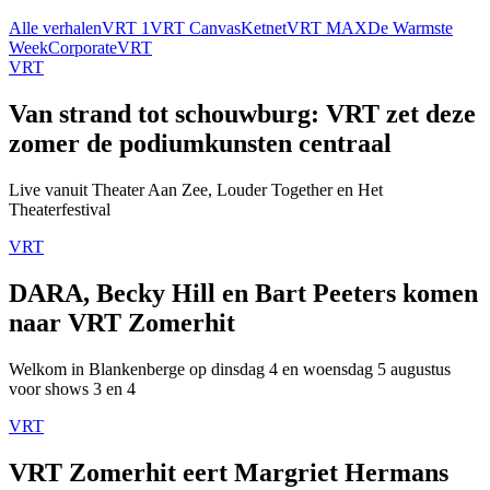
Alle verhalen
VRT 1
VRT Canvas
Ketnet
VRT MAX
De Warmste
Week
Corporate
VRT
VRT
Van strand tot schouwburg: VRT zet deze
zomer de podiumkunsten centraal
Live vanuit Theater Aan Zee, Louder Together en Het
Theaterfestival
VRT
DARA, Becky Hill en Bart Peeters komen
naar VRT Zomerhit
Welkom in Blankenberge op dinsdag 4 en woensdag 5 augustus
voor shows 3 en 4
VRT
VRT Zomerhit eert Margriet Hermans