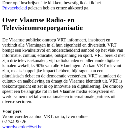
Door op "
Inschrijven
" te klikken, bevestig ik dat ik het
Privacybeleid
gelezen heb en ermee akkoord ga.
Over Vlaamse Radio- en
Televisieomroeporganisatie
De Vlaamse publieke omroep VRT informeert, inspireert en
verbindt alle Vlamingen in al hun eigenheid en diversiteit. VRT
brengt een kwaliteitsvol en onderscheidend aanbod op het vlak van
informatie, cultuur, educatie, ontspanning en sport. VRT bereikt met
zijn drie televisiekanalen, vijf radiokanalen en allerhande digitale
kanalen wekelijks 90% van alle Vlamingen. Zo kan VRT relevant
zijn, maatschappelijke impact hebben, bijdragen aan een
pluralistisch debat en de democratie versterken. VRT stimuleert de
cultuur- en taalbeleving en draagt de Vlaamse identiteit uit. VRT is
toekomstgericht en zet in op innovatie en digitalisering. De omroep
speelt een belangrijke rol in het Vlaamse media-ecosysteem en
werkt samen met tal van nationale en internationale partners uit
diverse sectoren.
Voor pers
Woordvoerder aanbod VRT: radio, tv en online
02 741 90 26
woordvoerder@vrt.be