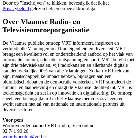
Door op "
Inschrijven
" te klikken, bevestig ik dat ik het
Privacybeleid
gelezen heb en ermee akkoord ga.
Over Vlaamse Radio- en
Televisieomroeporganisatie
De Vlaamse publieke omroep VRT informeert, inspireert en
verbindt alle Vlamingen in al hun eigenheid en diversiteit. VRT
brengt een kwaliteitsvol en onderscheidend aanbod op het vlak van
informatie, cultuur, educatie, ontspanning en sport. VRT bereikt met
zijn drie televisiekanalen, vijf radiokanalen en allerhande digitale
kanalen wekelijks 90% van alle Vlamingen. Zo kan VRT relevant
zijn, maatschappelijke impact hebben, bijdragen aan een
pluralistisch debat en de democratie versterken. VRT stimuleert de
cultuur- en taalbeleving en draagt de Vlaamse identiteit uit. VRT is
toekomstgericht en zet in op innovatie en digitalisering. De omroep
speelt een belangrijke rol in het Vlaamse media-ecosysteem en
werkt samen met tal van nationale en internationale partners uit
diverse sectoren.
Voor pers
Woordvoerder aanbod VRT: radio, tv en online
02 741 90 26
woordvoerder@vrt.be