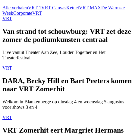
Alle verhalen
VRT 1
VRT Canvas
Ketnet
VRT MAX
De Warmste
Week
Corporate
VRT
VRT
Van strand tot schouwburg: VRT zet deze
zomer de podiumkunsten centraal
Live vanuit Theater Aan Zee, Louder Together en Het
Theaterfestival
VRT
DARA, Becky Hill en Bart Peeters komen
naar VRT Zomerhit
Welkom in Blankenberge op dinsdag 4 en woensdag 5 augustus
voor shows 3 en 4
VRT
VRT Zomerhit eert Margriet Hermans