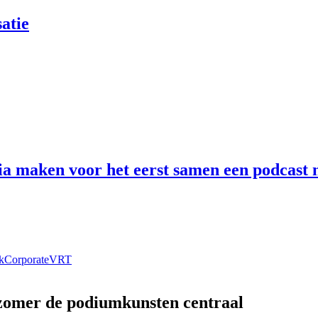
atie
 maken voor het eerst samen een podcast n
k
Corporate
VRT
 zomer de podiumkunsten centraal