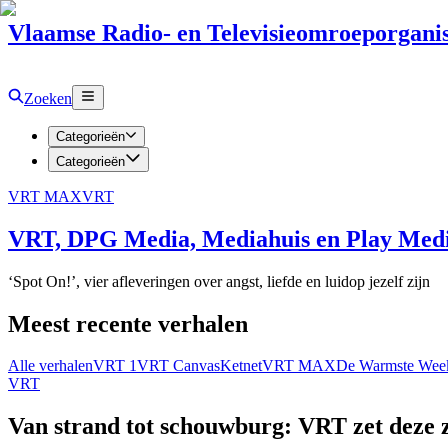
Vlaamse Radio- en Televisieomroeporganis
Zoeken
Categorieën
Categorieën
VRT MAX
VRT
VRT, DPG Media, Mediahuis en Play Media
‘Spot On!’, vier afleveringen over angst, liefde en luidop jezelf zijn
Meest recente verhalen
Alle verhalen
VRT 1
VRT Canvas
Ketnet
VRT MAX
De Warmste Wee
VRT
Van strand tot schouwburg: VRT zet deze