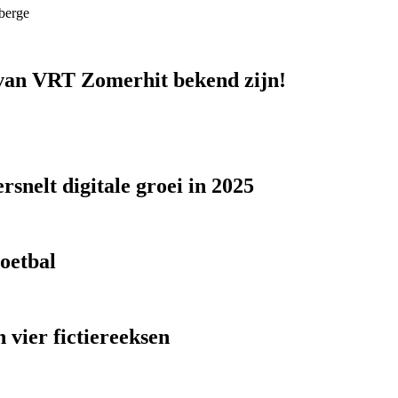
berge
n van VRT Zomerhit bekend zijn!
snelt digitale groei in 2025
voetbal
 vier fictiereeksen