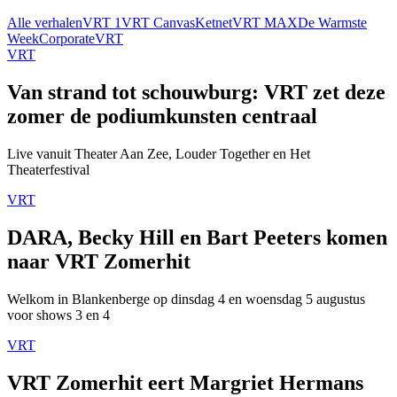
Alle verhalen
VRT 1
VRT Canvas
Ketnet
VRT MAX
De Warmste
Week
Corporate
VRT
VRT
Van strand tot schouwburg: VRT zet deze
zomer de podiumkunsten centraal
Live vanuit Theater Aan Zee, Louder Together en Het
Theaterfestival
VRT
DARA, Becky Hill en Bart Peeters komen
naar VRT Zomerhit
Welkom in Blankenberge op dinsdag 4 en woensdag 5 augustus
voor shows 3 en 4
VRT
VRT Zomerhit eert Margriet Hermans