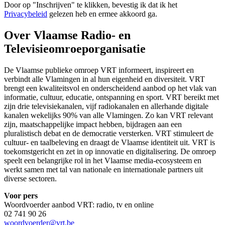
Door op "
Inschrijven
" te klikken, bevestig ik dat ik het
Privacybeleid
gelezen heb en ermee akkoord ga.
Over Vlaamse Radio- en
Televisieomroeporganisatie
De Vlaamse publieke omroep VRT informeert, inspireert en
verbindt alle Vlamingen in al hun eigenheid en diversiteit. VRT
brengt een kwaliteitsvol en onderscheidend aanbod op het vlak van
informatie, cultuur, educatie, ontspanning en sport. VRT bereikt met
zijn drie televisiekanalen, vijf radiokanalen en allerhande digitale
kanalen wekelijks 90% van alle Vlamingen. Zo kan VRT relevant
zijn, maatschappelijke impact hebben, bijdragen aan een
pluralistisch debat en de democratie versterken. VRT stimuleert de
cultuur- en taalbeleving en draagt de Vlaamse identiteit uit. VRT is
toekomstgericht en zet in op innovatie en digitalisering. De omroep
speelt een belangrijke rol in het Vlaamse media-ecosysteem en
werkt samen met tal van nationale en internationale partners uit
diverse sectoren.
Voor pers
Woordvoerder aanbod VRT: radio, tv en online
02 741 90 26
woordvoerder@vrt.be