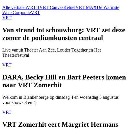
Alle verhalen
VRT 1
VRT Canvas
Ketnet
VRT MAX
De Warmste
Week
Corporate
VRT
VRT
Van strand tot schouwburg: VRT zet deze
zomer de podiumkunsten centraal
Live vanuit Theater Aan Zee, Louder Together en Het
Theaterfestival
VRT
DARA, Becky Hill en Bart Peeters komen
naar VRT Zomerhit
Welkom in Blankenberge op dinsdag 4 en woensdag 5 augustus
voor shows 3 en 4
VRT
VRT Zomerhit eert Margriet Hermans