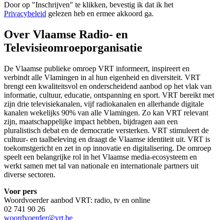
Door op "
Inschrijven
" te klikken, bevestig ik dat ik het
Privacybeleid
gelezen heb en ermee akkoord ga.
Over Vlaamse Radio- en
Televisieomroeporganisatie
De Vlaamse publieke omroep VRT informeert, inspireert en
verbindt alle Vlamingen in al hun eigenheid en diversiteit. VRT
brengt een kwaliteitsvol en onderscheidend aanbod op het vlak van
informatie, cultuur, educatie, ontspanning en sport. VRT bereikt met
zijn drie televisiekanalen, vijf radiokanalen en allerhande digitale
kanalen wekelijks 90% van alle Vlamingen. Zo kan VRT relevant
zijn, maatschappelijke impact hebben, bijdragen aan een
pluralistisch debat en de democratie versterken. VRT stimuleert de
cultuur- en taalbeleving en draagt de Vlaamse identiteit uit. VRT is
toekomstgericht en zet in op innovatie en digitalisering. De omroep
speelt een belangrijke rol in het Vlaamse media-ecosysteem en
werkt samen met tal van nationale en internationale partners uit
diverse sectoren.
Voor pers
Woordvoerder aanbod VRT: radio, tv en online
02 741 90 26
woordvoerder@vrt.be