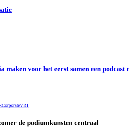
atie
 maken voor het eerst samen een podcast n
k
Corporate
VRT
 zomer de podiumkunsten centraal