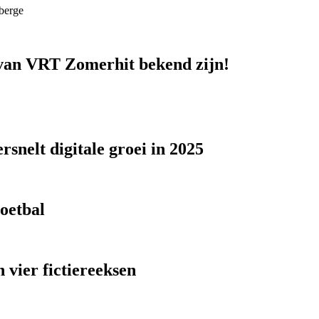
berge
n van VRT Zomerhit bekend zijn!
snelt digitale groei in 2025
voetbal
 vier fictiereeksen