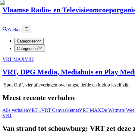
Vlaamse Radio- en Televisieomroeporganis
Zoeken
Categorieën
Categorieën
VRT MAX
VRT
VRT, DPG Media, Mediahuis en Play Media
‘Spot On!’, vier afleveringen over angst, liefde en luidop jezelf zijn
Meest recente verhalen
Alle verhalen
VRT 1
VRT Canvas
Ketnet
VRT MAX
De Warmste Wee
VRT
Van strand tot schouwburg: VRT zet deze