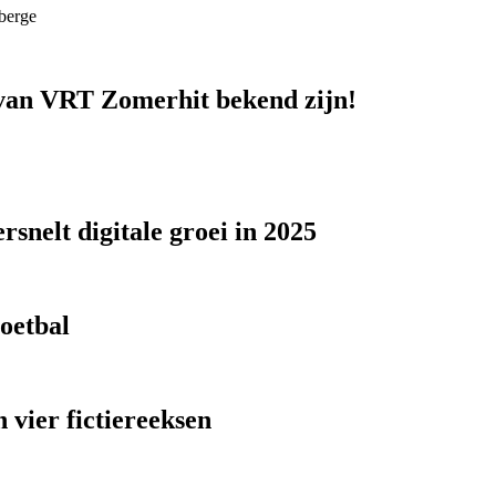
berge
n van VRT Zomerhit bekend zijn!
snelt digitale groei in 2025
voetbal
 vier fictiereeksen