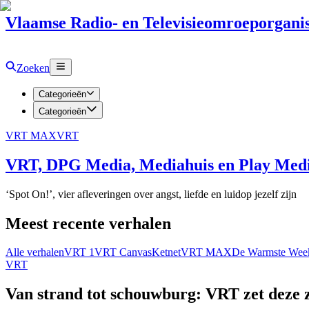
Vlaamse Radio- en Televisieomroeporganis
Zoeken
Categorieën
Categorieën
VRT MAX
VRT
VRT, DPG Media, Mediahuis en Play Media
‘Spot On!’, vier afleveringen over angst, liefde en luidop jezelf zijn
Meest recente verhalen
Alle verhalen
VRT 1
VRT Canvas
Ketnet
VRT MAX
De Warmste Wee
VRT
Van strand tot schouwburg: VRT zet deze