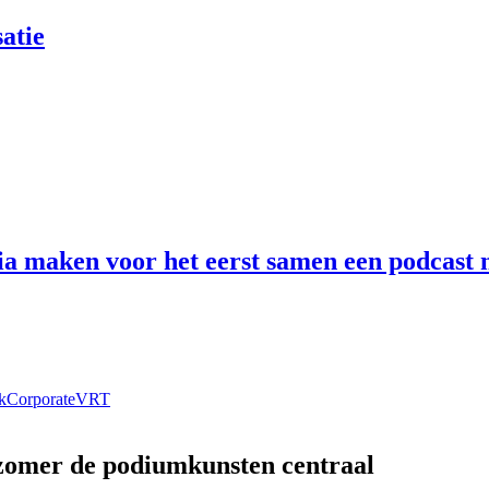
atie
 maken voor het eerst samen een podcast n
k
Corporate
VRT
 zomer de podiumkunsten centraal