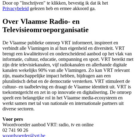
Door op "
Inschrijven
" te klikken, bevestig ik dat ik het
Privacybeleid
gelezen heb en ermee akkoord ga.
Over Vlaamse Radio- en
Televisieomroeporganisatie
De Vlaamse publieke omroep VRT informeert, inspireert en
verbindt alle Vlamingen in al hun eigenheid en diversiteit. VRT
brengt een kwaliteitsvol en onderscheidend aanbod op het vlak van
informatie, cultuur, educatie, ontspanning en sport. VRT bereikt met
zijn drie televisiekanalen, vijf radiokanalen en allerhande digitale
kanalen wekelijks 90% van alle Vlamingen. Zo kan VRT relevant
zijn, maatschappelijke impact hebben, bijdragen aan een
pluralistisch debat en de democratie versterken. VRT stimuleert de
cultuur- en taalbeleving en draagt de Vlaamse identiteit uit. VRT is
toekomstgericht en zet in op innovatie en digitalisering. De omroep
speelt een belangrijke rol in het Vlaamse media-ecosysteem en
werkt samen met tal van nationale en internationale partners uit
diverse sectoren.
Voor pers
Woordvoerder aanbod VRT: radio, tv en online
02 741 90 26
woordvoerder@vrt.be