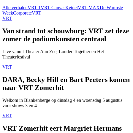
Alle verhalen
VRT 1
VRT Canvas
Ketnet
VRT MAX
De Warmste
Week
Corporate
VRT
VRT
Van strand tot schouwburg: VRT zet deze
zomer de podiumkunsten centraal
Live vanuit Theater Aan Zee, Louder Together en Het
Theaterfestival
VRT
DARA, Becky Hill en Bart Peeters komen
naar VRT Zomerhit
Welkom in Blankenberge op dinsdag 4 en woensdag 5 augustus
voor shows 3 en 4
VRT
VRT Zomerhit eert Margriet Hermans