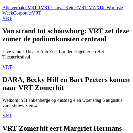
Alle verhalen
VRT 1
VRT Canvas
Ketnet
VRT MAX
De Warmste
Week
Corporate
VRT
VRT
Van strand tot schouwburg: VRT zet deze
zomer de podiumkunsten centraal
Live vanuit Theater Aan Zee, Louder Together en Het
Theaterfestival
VRT
DARA, Becky Hill en Bart Peeters komen
naar VRT Zomerhit
Welkom in Blankenberge op dinsdag 4 en woensdag 5 augustus
voor shows 3 en 4
VRT
VRT Zomerhit eert Margriet Hermans