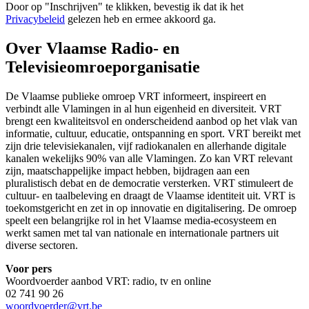
Door op "
Inschrijven
" te klikken, bevestig ik dat ik het
Privacybeleid
gelezen heb en ermee akkoord ga.
Over Vlaamse Radio- en
Televisieomroeporganisatie
De Vlaamse publieke omroep VRT informeert, inspireert en
verbindt alle Vlamingen in al hun eigenheid en diversiteit. VRT
brengt een kwaliteitsvol en onderscheidend aanbod op het vlak van
informatie, cultuur, educatie, ontspanning en sport. VRT bereikt met
zijn drie televisiekanalen, vijf radiokanalen en allerhande digitale
kanalen wekelijks 90% van alle Vlamingen. Zo kan VRT relevant
zijn, maatschappelijke impact hebben, bijdragen aan een
pluralistisch debat en de democratie versterken. VRT stimuleert de
cultuur- en taalbeleving en draagt de Vlaamse identiteit uit. VRT is
toekomstgericht en zet in op innovatie en digitalisering. De omroep
speelt een belangrijke rol in het Vlaamse media-ecosysteem en
werkt samen met tal van nationale en internationale partners uit
diverse sectoren.
Voor pers
Woordvoerder aanbod VRT: radio, tv en online
02 741 90 26
woordvoerder@vrt.be