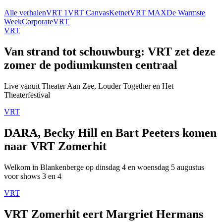
Alle verhalen
VRT 1
VRT Canvas
Ketnet
VRT MAX
De Warmste
Week
Corporate
VRT
VRT
Van strand tot schouwburg: VRT zet deze
zomer de podiumkunsten centraal
Live vanuit Theater Aan Zee, Louder Together en Het
Theaterfestival
VRT
DARA, Becky Hill en Bart Peeters komen
naar VRT Zomerhit
Welkom in Blankenberge op dinsdag 4 en woensdag 5 augustus
voor shows 3 en 4
VRT
VRT Zomerhit eert Margriet Hermans