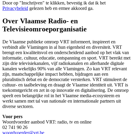
Door op "
Inschrijven
" te klikken, bevestig ik dat ik het
Privacybeleid
gelezen heb en ermee akkoord ga.
Over Vlaamse Radio- en
Televisieomroeporganisatie
De Vlaamse publieke omroep VRT informeert, inspireert en
verbindt alle Vlamingen in al hun eigenheid en diversiteit. VRT
brengt een kwaliteitsvol en onderscheidend aanbod op het vlak van
informatie, cultuur, educatie, ontspanning en sport. VRT bereikt met
zijn drie televisiekanalen, vijf radiokanalen en allerhande digitale
kanalen wekelijks 90% van alle Vlamingen. Zo kan VRT relevant
zijn, maatschappelijke impact hebben, bijdragen aan een
pluralistisch debat en de democratie versterken. VRT stimuleert de
cultuur- en taalbeleving en draagt de Vlaamse identiteit uit. VRT is
toekomstgericht en zet in op innovatie en digitalisering. De omroep
speelt een belangrijke rol in het Vlaamse media-ecosysteem en
werkt samen met tal van nationale en internationale partners uit
diverse sectoren.
Voor pers
Woordvoerder aanbod VRT: radio, tv en online
02 741 90 26
woordvoerder@vrt.be