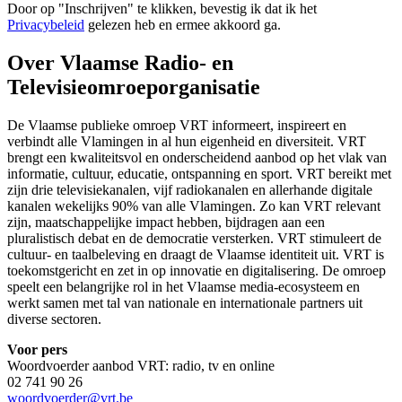
Door op "
Inschrijven
" te klikken, bevestig ik dat ik het
Privacybeleid
gelezen heb en ermee akkoord ga.
Over Vlaamse Radio- en
Televisieomroeporganisatie
De Vlaamse publieke omroep VRT informeert, inspireert en
verbindt alle Vlamingen in al hun eigenheid en diversiteit. VRT
brengt een kwaliteitsvol en onderscheidend aanbod op het vlak van
informatie, cultuur, educatie, ontspanning en sport. VRT bereikt met
zijn drie televisiekanalen, vijf radiokanalen en allerhande digitale
kanalen wekelijks 90% van alle Vlamingen. Zo kan VRT relevant
zijn, maatschappelijke impact hebben, bijdragen aan een
pluralistisch debat en de democratie versterken. VRT stimuleert de
cultuur- en taalbeleving en draagt de Vlaamse identiteit uit. VRT is
toekomstgericht en zet in op innovatie en digitalisering. De omroep
speelt een belangrijke rol in het Vlaamse media-ecosysteem en
werkt samen met tal van nationale en internationale partners uit
diverse sectoren.
Voor pers
Woordvoerder aanbod VRT: radio, tv en online
02 741 90 26
woordvoerder@vrt.be