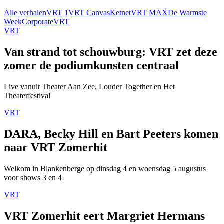
Alle verhalen
VRT 1
VRT Canvas
Ketnet
VRT MAX
De Warmste
Week
Corporate
VRT
VRT
Van strand tot schouwburg: VRT zet deze
zomer de podiumkunsten centraal
Live vanuit Theater Aan Zee, Louder Together en Het
Theaterfestival
VRT
DARA, Becky Hill en Bart Peeters komen
naar VRT Zomerhit
Welkom in Blankenberge op dinsdag 4 en woensdag 5 augustus
voor shows 3 en 4
VRT
VRT Zomerhit eert Margriet Hermans