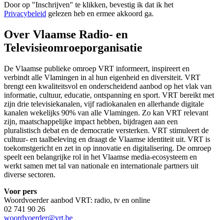
Door op "
Inschrijven
" te klikken, bevestig ik dat ik het
Privacybeleid
gelezen heb en ermee akkoord ga.
Over Vlaamse Radio- en
Televisieomroeporganisatie
De Vlaamse publieke omroep VRT informeert, inspireert en
verbindt alle Vlamingen in al hun eigenheid en diversiteit. VRT
brengt een kwaliteitsvol en onderscheidend aanbod op het vlak van
informatie, cultuur, educatie, ontspanning en sport. VRT bereikt met
zijn drie televisiekanalen, vijf radiokanalen en allerhande digitale
kanalen wekelijks 90% van alle Vlamingen. Zo kan VRT relevant
zijn, maatschappelijke impact hebben, bijdragen aan een
pluralistisch debat en de democratie versterken. VRT stimuleert de
cultuur- en taalbeleving en draagt de Vlaamse identiteit uit. VRT is
toekomstgericht en zet in op innovatie en digitalisering. De omroep
speelt een belangrijke rol in het Vlaamse media-ecosysteem en
werkt samen met tal van nationale en internationale partners uit
diverse sectoren.
Voor pers
Woordvoerder aanbod VRT: radio, tv en online
02 741 90 26
woordvoerder@vrt.be