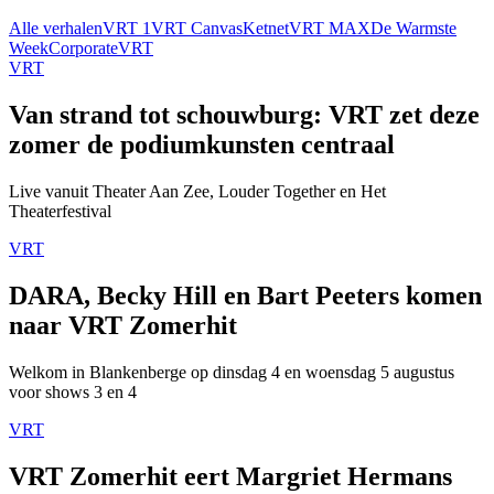
Alle verhalen
VRT 1
VRT Canvas
Ketnet
VRT MAX
De Warmste
Week
Corporate
VRT
VRT
Van strand tot schouwburg: VRT zet deze
zomer de podiumkunsten centraal
Live vanuit Theater Aan Zee, Louder Together en Het
Theaterfestival
VRT
DARA, Becky Hill en Bart Peeters komen
naar VRT Zomerhit
Welkom in Blankenberge op dinsdag 4 en woensdag 5 augustus
voor shows 3 en 4
VRT
VRT Zomerhit eert Margriet Hermans