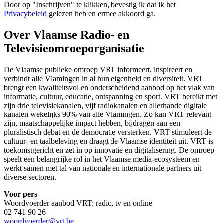
Door op "
Inschrijven
" te klikken, bevestig ik dat ik het
Privacybeleid
gelezen heb en ermee akkoord ga.
Over Vlaamse Radio- en
Televisieomroeporganisatie
De Vlaamse publieke omroep VRT informeert, inspireert en
verbindt alle Vlamingen in al hun eigenheid en diversiteit. VRT
brengt een kwaliteitsvol en onderscheidend aanbod op het vlak van
informatie, cultuur, educatie, ontspanning en sport. VRT bereikt met
zijn drie televisiekanalen, vijf radiokanalen en allerhande digitale
kanalen wekelijks 90% van alle Vlamingen. Zo kan VRT relevant
zijn, maatschappelijke impact hebben, bijdragen aan een
pluralistisch debat en de democratie versterken. VRT stimuleert de
cultuur- en taalbeleving en draagt de Vlaamse identiteit uit. VRT is
toekomstgericht en zet in op innovatie en digitalisering. De omroep
speelt een belangrijke rol in het Vlaamse media-ecosysteem en
werkt samen met tal van nationale en internationale partners uit
diverse sectoren.
Voor pers
Woordvoerder aanbod VRT: radio, tv en online
02 741 90 26
woordvoerder@vrt.be