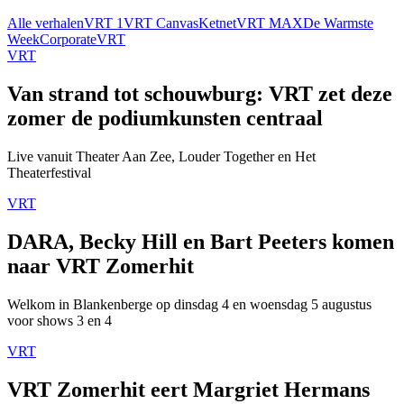
Alle verhalen
VRT 1
VRT Canvas
Ketnet
VRT MAX
De Warmste
Week
Corporate
VRT
VRT
Van strand tot schouwburg: VRT zet deze
zomer de podiumkunsten centraal
Live vanuit Theater Aan Zee, Louder Together en Het
Theaterfestival
VRT
DARA, Becky Hill en Bart Peeters komen
naar VRT Zomerhit
Welkom in Blankenberge op dinsdag 4 en woensdag 5 augustus
voor shows 3 en 4
VRT
VRT Zomerhit eert Margriet Hermans