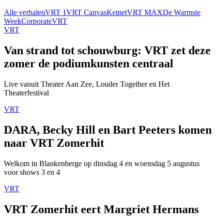
Alle verhalen
VRT 1
VRT Canvas
Ketnet
VRT MAX
De Warmste
Week
Corporate
VRT
VRT
Van strand tot schouwburg: VRT zet deze
zomer de podiumkunsten centraal
Live vanuit Theater Aan Zee, Louder Together en Het
Theaterfestival
VRT
DARA, Becky Hill en Bart Peeters komen
naar VRT Zomerhit
Welkom in Blankenberge op dinsdag 4 en woensdag 5 augustus
voor shows 3 en 4
VRT
VRT Zomerhit eert Margriet Hermans