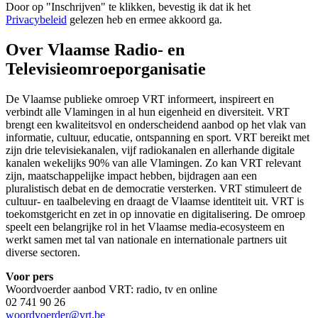
Door op "
Inschrijven
" te klikken, bevestig ik dat ik het
Privacybeleid
gelezen heb en ermee akkoord ga.
Over Vlaamse Radio- en
Televisieomroeporganisatie
De Vlaamse publieke omroep VRT informeert, inspireert en
verbindt alle Vlamingen in al hun eigenheid en diversiteit. VRT
brengt een kwaliteitsvol en onderscheidend aanbod op het vlak van
informatie, cultuur, educatie, ontspanning en sport. VRT bereikt met
zijn drie televisiekanalen, vijf radiokanalen en allerhande digitale
kanalen wekelijks 90% van alle Vlamingen. Zo kan VRT relevant
zijn, maatschappelijke impact hebben, bijdragen aan een
pluralistisch debat en de democratie versterken. VRT stimuleert de
cultuur- en taalbeleving en draagt de Vlaamse identiteit uit. VRT is
toekomstgericht en zet in op innovatie en digitalisering. De omroep
speelt een belangrijke rol in het Vlaamse media-ecosysteem en
werkt samen met tal van nationale en internationale partners uit
diverse sectoren.
Voor pers
Woordvoerder aanbod VRT: radio, tv en online
02 741 90 26
woordvoerder@vrt.be