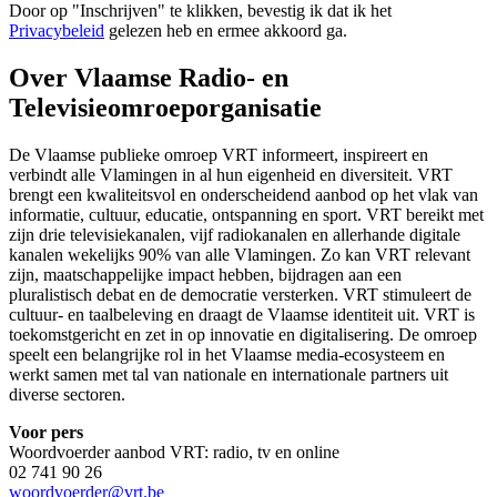
Door op "
Inschrijven
" te klikken, bevestig ik dat ik het
Privacybeleid
gelezen heb en ermee akkoord ga.
Over Vlaamse Radio- en
Televisieomroeporganisatie
De Vlaamse publieke omroep VRT informeert, inspireert en
verbindt alle Vlamingen in al hun eigenheid en diversiteit. VRT
brengt een kwaliteitsvol en onderscheidend aanbod op het vlak van
informatie, cultuur, educatie, ontspanning en sport. VRT bereikt met
zijn drie televisiekanalen, vijf radiokanalen en allerhande digitale
kanalen wekelijks 90% van alle Vlamingen. Zo kan VRT relevant
zijn, maatschappelijke impact hebben, bijdragen aan een
pluralistisch debat en de democratie versterken. VRT stimuleert de
cultuur- en taalbeleving en draagt de Vlaamse identiteit uit. VRT is
toekomstgericht en zet in op innovatie en digitalisering. De omroep
speelt een belangrijke rol in het Vlaamse media-ecosysteem en
werkt samen met tal van nationale en internationale partners uit
diverse sectoren.
Voor pers
Woordvoerder aanbod VRT: radio, tv en online
02 741 90 26
woordvoerder@vrt.be