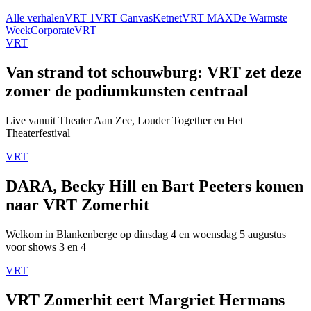
Alle verhalen
VRT 1
VRT Canvas
Ketnet
VRT MAX
De Warmste
Week
Corporate
VRT
VRT
Van strand tot schouwburg: VRT zet deze
zomer de podiumkunsten centraal
Live vanuit Theater Aan Zee, Louder Together en Het
Theaterfestival
VRT
DARA, Becky Hill en Bart Peeters komen
naar VRT Zomerhit
Welkom in Blankenberge op dinsdag 4 en woensdag 5 augustus
voor shows 3 en 4
VRT
VRT Zomerhit eert Margriet Hermans