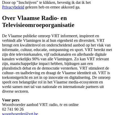
Door op "
Inschrijven
" te klikken, bevestig ik dat ik het
Privacybeleid
gelezen heb en ermee akkoord ga.
Over Vlaamse Radio- en
Televisieomroeporganisatie
De Vlaamse publieke omroep VRT informeert, inspireert en
verbindt alle Vlamingen in al hun eigenheid en diversiteit. VRT
brengt een kwaliteitsvol en onderscheidend aanbod op het vlak van
informatie, cultuur, educatie, ontspanning en sport. VRT bereikt met
zijn drie televisiekanalen, vijf radiokanalen en allerhande digitale
kanalen wekelijks 90% van alle Vlamingen. Zo kan VRT relevant
zijn, maatschappelijke impact hebben, bijdragen aan een
pluralistisch debat en de democratie versterken. VRT stimuleert de
cultuur- en taalbeleving en draagt de Vlaamse identiteit uit. VRT is
toekomstgericht en zet in op innovatie en digitalisering. De omroep
speelt een belangrijke rol in het Vlaamse media-ecosysteem en
werkt samen met tal van nationale en internationale partners uit
diverse sectoren.
Voor pers
Woordvoerder aanbod VRT: radio, tv en online
02 741 90 26
woordvoerder@vrt.be