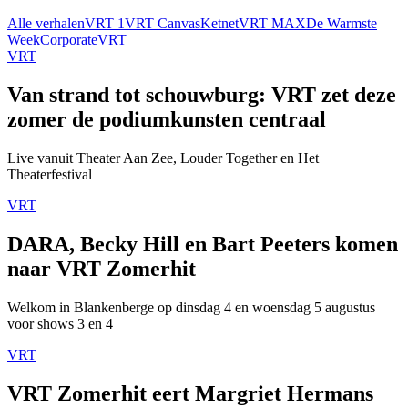
Alle verhalen
VRT 1
VRT Canvas
Ketnet
VRT MAX
De Warmste
Week
Corporate
VRT
VRT
Van strand tot schouwburg: VRT zet deze
zomer de podiumkunsten centraal
Live vanuit Theater Aan Zee, Louder Together en Het
Theaterfestival
VRT
DARA, Becky Hill en Bart Peeters komen
naar VRT Zomerhit
Welkom in Blankenberge op dinsdag 4 en woensdag 5 augustus
voor shows 3 en 4
VRT
VRT Zomerhit eert Margriet Hermans