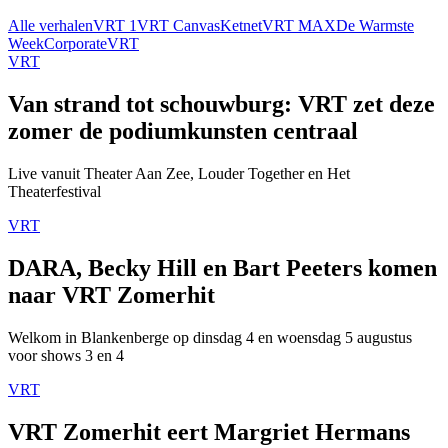
Alle verhalen
VRT 1
VRT Canvas
Ketnet
VRT MAX
De Warmste
Week
Corporate
VRT
VRT
Van strand tot schouwburg: VRT zet deze
zomer de podiumkunsten centraal
Live vanuit Theater Aan Zee, Louder Together en Het
Theaterfestival
VRT
DARA, Becky Hill en Bart Peeters komen
naar VRT Zomerhit
Welkom in Blankenberge op dinsdag 4 en woensdag 5 augustus
voor shows 3 en 4
VRT
VRT Zomerhit eert Margriet Hermans