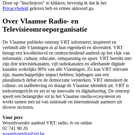
Door op "
Inschrijven
" te klikken, bevestig ik dat ik het
Privacybeleid
gelezen heb en ermee akkoord ga.
Over Vlaamse Radio- en
Televisieomroeporganisatie
De Vlaamse publieke omroep VRT informeert, inspireert en
verbindt alle Vlamingen in al hun eigenheid en diversiteit. VRT
brengt een kwaliteitsvol en onderscheidend aanbod op het vlak van
informatie, cultuur, educatie, ontspanning en sport. VRT bereikt met
zijn drie televisiekanalen, vijf radiokanalen en allerhande digitale
kanalen wekelijks 90% van alle Vlamingen. Zo kan VRT relevant
zijn, maatschappelijke impact hebben, bijdragen aan een
pluralistisch debat en de democratie versterken. VRT stimuleert de
cultuur- en taalbeleving en draagt de Vlaamse identiteit uit. VRT is
toekomstgericht en zet in op innovatie en digitalisering. De omroep
speelt een belangrijke rol in het Vlaamse media-ecosysteem en
werkt samen met tal van nationale en internationale partners uit
diverse sectoren.
Voor pers
Woordvoerder aanbod VRT: radio, tv en online
02 741 90 26
woordvoerder@vrt.be