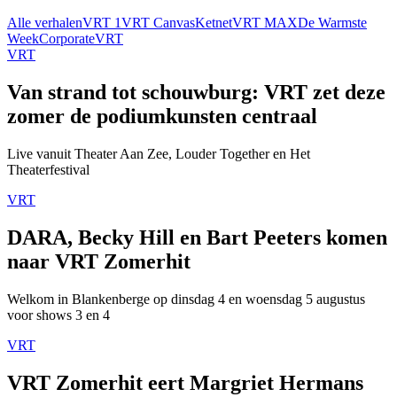
Alle verhalen
VRT 1
VRT Canvas
Ketnet
VRT MAX
De Warmste
Week
Corporate
VRT
VRT
Van strand tot schouwburg: VRT zet deze
zomer de podiumkunsten centraal
Live vanuit Theater Aan Zee, Louder Together en Het
Theaterfestival
VRT
DARA, Becky Hill en Bart Peeters komen
naar VRT Zomerhit
Welkom in Blankenberge op dinsdag 4 en woensdag 5 augustus
voor shows 3 en 4
VRT
VRT Zomerhit eert Margriet Hermans