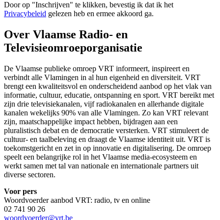
Door op "
Inschrijven
" te klikken, bevestig ik dat ik het
Privacybeleid
gelezen heb en ermee akkoord ga.
Over Vlaamse Radio- en
Televisieomroeporganisatie
De Vlaamse publieke omroep VRT informeert, inspireert en
verbindt alle Vlamingen in al hun eigenheid en diversiteit. VRT
brengt een kwaliteitsvol en onderscheidend aanbod op het vlak van
informatie, cultuur, educatie, ontspanning en sport. VRT bereikt met
zijn drie televisiekanalen, vijf radiokanalen en allerhande digitale
kanalen wekelijks 90% van alle Vlamingen. Zo kan VRT relevant
zijn, maatschappelijke impact hebben, bijdragen aan een
pluralistisch debat en de democratie versterken. VRT stimuleert de
cultuur- en taalbeleving en draagt de Vlaamse identiteit uit. VRT is
toekomstgericht en zet in op innovatie en digitalisering. De omroep
speelt een belangrijke rol in het Vlaamse media-ecosysteem en
werkt samen met tal van nationale en internationale partners uit
diverse sectoren.
Voor pers
Woordvoerder aanbod VRT: radio, tv en online
02 741 90 26
woordvoerder@vrt.be