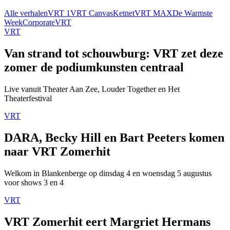
Alle verhalen
VRT 1
VRT Canvas
Ketnet
VRT MAX
De Warmste
Week
Corporate
VRT
VRT
Van strand tot schouwburg: VRT zet deze
zomer de podiumkunsten centraal
Live vanuit Theater Aan Zee, Louder Together en Het
Theaterfestival
VRT
DARA, Becky Hill en Bart Peeters komen
naar VRT Zomerhit
Welkom in Blankenberge op dinsdag 4 en woensdag 5 augustus
voor shows 3 en 4
VRT
VRT Zomerhit eert Margriet Hermans