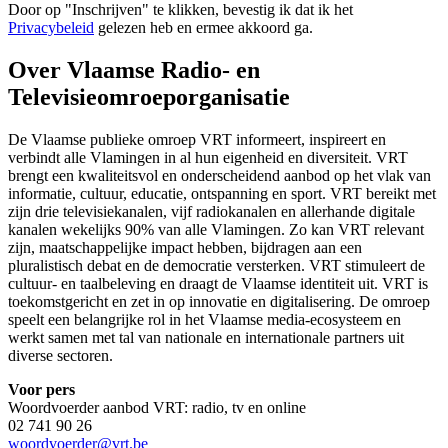
Door op "
Inschrijven
" te klikken, bevestig ik dat ik het
Privacybeleid
gelezen heb en ermee akkoord ga.
Over Vlaamse Radio- en
Televisieomroeporganisatie
De Vlaamse publieke omroep VRT informeert, inspireert en
verbindt alle Vlamingen in al hun eigenheid en diversiteit. VRT
brengt een kwaliteitsvol en onderscheidend aanbod op het vlak van
informatie, cultuur, educatie, ontspanning en sport. VRT bereikt met
zijn drie televisiekanalen, vijf radiokanalen en allerhande digitale
kanalen wekelijks 90% van alle Vlamingen. Zo kan VRT relevant
zijn, maatschappelijke impact hebben, bijdragen aan een
pluralistisch debat en de democratie versterken. VRT stimuleert de
cultuur- en taalbeleving en draagt de Vlaamse identiteit uit. VRT is
toekomstgericht en zet in op innovatie en digitalisering. De omroep
speelt een belangrijke rol in het Vlaamse media-ecosysteem en
werkt samen met tal van nationale en internationale partners uit
diverse sectoren.
Voor pers
Woordvoerder aanbod VRT: radio, tv en online
02 741 90 26
woordvoerder@vrt.be