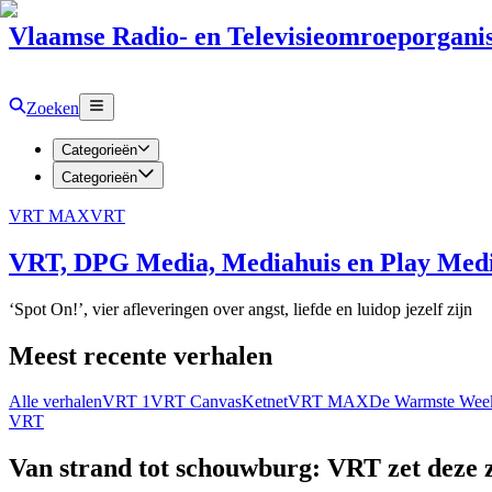
Vlaamse Radio- en Televisieomroeporganis
Zoeken
Categorieën
Categorieën
VRT MAX
VRT
VRT, DPG Media, Mediahuis en Play Media
‘Spot On!’, vier afleveringen over angst, liefde en luidop jezelf zijn
Meest recente verhalen
Alle verhalen
VRT 1
VRT Canvas
Ketnet
VRT MAX
De Warmste Wee
VRT
Van strand tot schouwburg: VRT zet deze