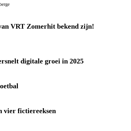
berge
n van VRT Zomerhit bekend zijn!
snelt digitale groei in 2025
voetbal
 vier fictiereeksen