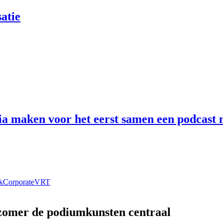
atie
 maken voor het eerst samen een podcast n
k
Corporate
VRT
 zomer de podiumkunsten centraal