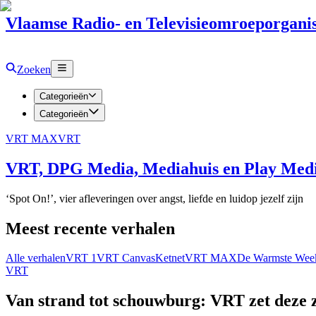
Vlaamse Radio- en Televisieomroeporganis
Zoeken
Categorieën
Categorieën
VRT MAX
VRT
VRT, DPG Media, Mediahuis en Play Media
‘Spot On!’, vier afleveringen over angst, liefde en luidop jezelf zijn
Meest recente verhalen
Alle verhalen
VRT 1
VRT Canvas
Ketnet
VRT MAX
De Warmste Wee
VRT
Van strand tot schouwburg: VRT zet deze