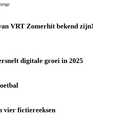
berge
n van VRT Zomerhit bekend zijn!
snelt digitale groei in 2025
voetbal
 vier fictiereeksen