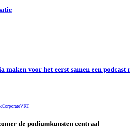
atie
 maken voor het eerst samen een podcast n
k
Corporate
VRT
 zomer de podiumkunsten centraal