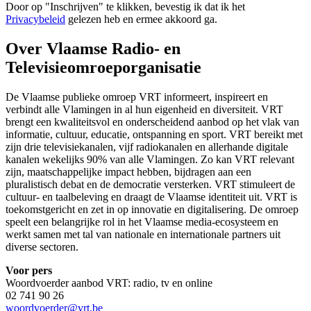
Door op "
Inschrijven
" te klikken, bevestig ik dat ik het
Privacybeleid
gelezen heb en ermee akkoord ga.
Over Vlaamse Radio- en
Televisieomroeporganisatie
De Vlaamse publieke omroep VRT informeert, inspireert en
verbindt alle Vlamingen in al hun eigenheid en diversiteit. VRT
brengt een kwaliteitsvol en onderscheidend aanbod op het vlak van
informatie, cultuur, educatie, ontspanning en sport. VRT bereikt met
zijn drie televisiekanalen, vijf radiokanalen en allerhande digitale
kanalen wekelijks 90% van alle Vlamingen. Zo kan VRT relevant
zijn, maatschappelijke impact hebben, bijdragen aan een
pluralistisch debat en de democratie versterken. VRT stimuleert de
cultuur- en taalbeleving en draagt de Vlaamse identiteit uit. VRT is
toekomstgericht en zet in op innovatie en digitalisering. De omroep
speelt een belangrijke rol in het Vlaamse media-ecosysteem en
werkt samen met tal van nationale en internationale partners uit
diverse sectoren.
Voor pers
Woordvoerder aanbod VRT: radio, tv en online
02 741 90 26
woordvoerder@vrt.be