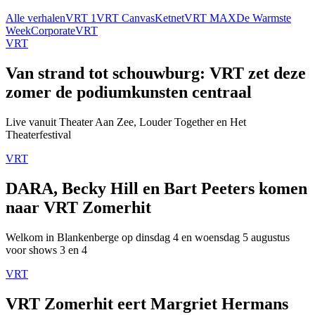
Alle verhalen
VRT 1
VRT Canvas
Ketnet
VRT MAX
De Warmste
Week
Corporate
VRT
VRT
Van strand tot schouwburg: VRT zet deze
zomer de podiumkunsten centraal
Live vanuit Theater Aan Zee, Louder Together en Het
Theaterfestival
VRT
DARA, Becky Hill en Bart Peeters komen
naar VRT Zomerhit
Welkom in Blankenberge op dinsdag 4 en woensdag 5 augustus
voor shows 3 en 4
VRT
VRT Zomerhit eert Margriet Hermans