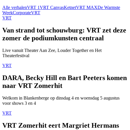
Alle verhalen
VRT 1
VRT Canvas
Ketnet
VRT MAX
De Warmste
Week
Corporate
VRT
VRT
Van strand tot schouwburg: VRT zet deze
zomer de podiumkunsten centraal
Live vanuit Theater Aan Zee, Louder Together en Het
Theaterfestival
VRT
DARA, Becky Hill en Bart Peeters komen
naar VRT Zomerhit
Welkom in Blankenberge op dinsdag 4 en woensdag 5 augustus
voor shows 3 en 4
VRT
VRT Zomerhit eert Margriet Hermans