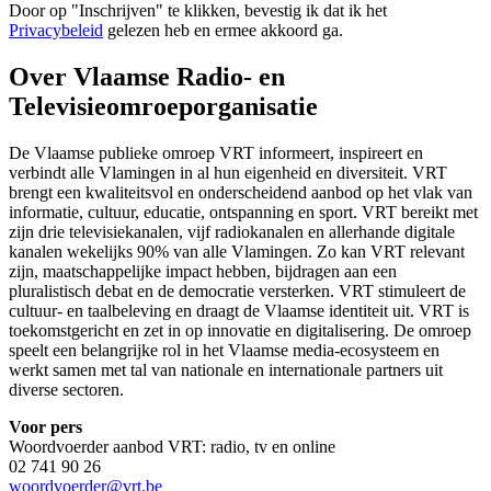
Door op "
Inschrijven
" te klikken, bevestig ik dat ik het
Privacybeleid
gelezen heb en ermee akkoord ga.
Over Vlaamse Radio- en
Televisieomroeporganisatie
De Vlaamse publieke omroep VRT informeert, inspireert en
verbindt alle Vlamingen in al hun eigenheid en diversiteit. VRT
brengt een kwaliteitsvol en onderscheidend aanbod op het vlak van
informatie, cultuur, educatie, ontspanning en sport. VRT bereikt met
zijn drie televisiekanalen, vijf radiokanalen en allerhande digitale
kanalen wekelijks 90% van alle Vlamingen. Zo kan VRT relevant
zijn, maatschappelijke impact hebben, bijdragen aan een
pluralistisch debat en de democratie versterken. VRT stimuleert de
cultuur- en taalbeleving en draagt de Vlaamse identiteit uit. VRT is
toekomstgericht en zet in op innovatie en digitalisering. De omroep
speelt een belangrijke rol in het Vlaamse media-ecosysteem en
werkt samen met tal van nationale en internationale partners uit
diverse sectoren.
Voor pers
Woordvoerder aanbod VRT: radio, tv en online
02 741 90 26
woordvoerder@vrt.be