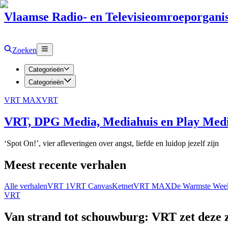
Vlaamse Radio- en Televisieomroeporganis
Zoeken
Categorieën
Categorieën
VRT MAX
VRT
VRT, DPG Media, Mediahuis en Play Media
‘Spot On!’, vier afleveringen over angst, liefde en luidop jezelf zijn
Meest recente verhalen
Alle verhalen
VRT 1
VRT Canvas
Ketnet
VRT MAX
De Warmste Wee
VRT
Van strand tot schouwburg: VRT zet deze