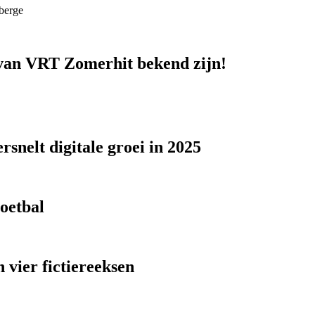
berge
n van VRT Zomerhit bekend zijn!
snelt digitale groei in 2025
voetbal
 vier fictiereeksen