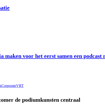
atie
 maken voor het eerst samen een podcast n
k
Corporate
VRT
 zomer de podiumkunsten centraal