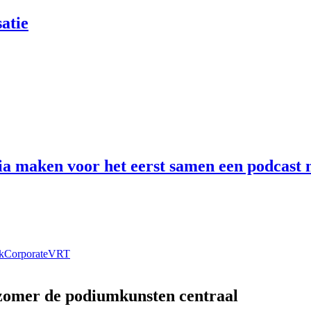
atie
 maken voor het eerst samen een podcast n
k
Corporate
VRT
 zomer de podiumkunsten centraal