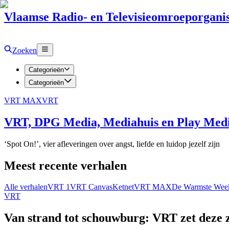
Vlaamse Radio- en Televisieomroeporganis
Zoeken
Categorieën
Categorieën
VRT MAX
VRT
VRT, DPG Media, Mediahuis en Play Media
‘Spot On!’, vier afleveringen over angst, liefde en luidop jezelf zijn
Meest recente verhalen
Alle verhalen
VRT 1
VRT Canvas
Ketnet
VRT MAX
De Warmste Wee
VRT
Van strand tot schouwburg: VRT zet deze