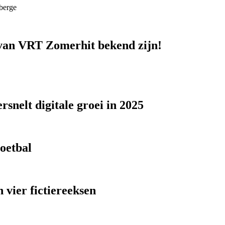
berge
n van VRT Zomerhit bekend zijn!
snelt digitale groei in 2025
voetbal
 vier fictiereeksen