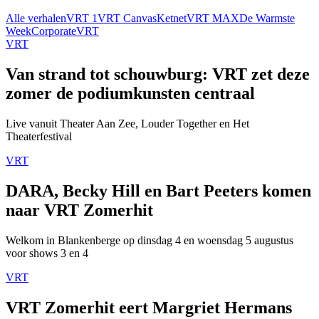
Alle verhalen
VRT 1
VRT Canvas
Ketnet
VRT MAX
De Warmste
Week
Corporate
VRT
VRT
Van strand tot schouwburg: VRT zet deze
zomer de podiumkunsten centraal
Live vanuit Theater Aan Zee, Louder Together en Het
Theaterfestival
VRT
DARA, Becky Hill en Bart Peeters komen
naar VRT Zomerhit
Welkom in Blankenberge op dinsdag 4 en woensdag 5 augustus
voor shows 3 en 4
VRT
VRT Zomerhit eert Margriet Hermans