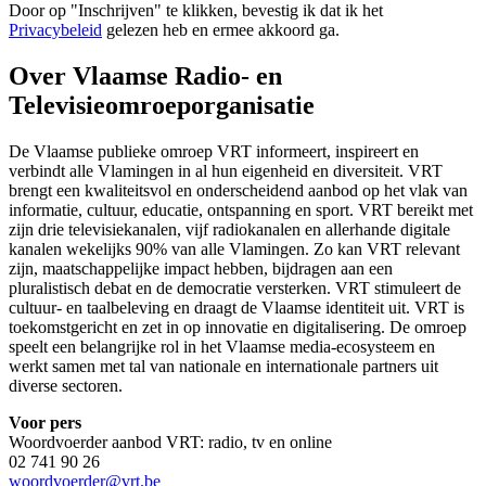
Door op "
Inschrijven
" te klikken, bevestig ik dat ik het
Privacybeleid
gelezen heb en ermee akkoord ga.
Over Vlaamse Radio- en
Televisieomroeporganisatie
De Vlaamse publieke omroep VRT informeert, inspireert en
verbindt alle Vlamingen in al hun eigenheid en diversiteit. VRT
brengt een kwaliteitsvol en onderscheidend aanbod op het vlak van
informatie, cultuur, educatie, ontspanning en sport. VRT bereikt met
zijn drie televisiekanalen, vijf radiokanalen en allerhande digitale
kanalen wekelijks 90% van alle Vlamingen. Zo kan VRT relevant
zijn, maatschappelijke impact hebben, bijdragen aan een
pluralistisch debat en de democratie versterken. VRT stimuleert de
cultuur- en taalbeleving en draagt de Vlaamse identiteit uit. VRT is
toekomstgericht en zet in op innovatie en digitalisering. De omroep
speelt een belangrijke rol in het Vlaamse media-ecosysteem en
werkt samen met tal van nationale en internationale partners uit
diverse sectoren.
Voor pers
Woordvoerder aanbod VRT: radio, tv en online
02 741 90 26
woordvoerder@vrt.be