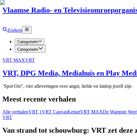
Vlaamse Radio- en Televisieomroeporganis
Zoeken
Categorieën
Categorieën
VRT MAX
VRT
VRT, DPG Media, Mediahuis en Play Media
‘Spot On!’, vier afleveringen over angst, liefde en luidop jezelf zijn
Meest recente verhalen
Alle verhalen
VRT 1
VRT Canvas
Ketnet
VRT MAX
De Warmste Wee
VRT
Van strand tot schouwburg: VRT zet deze