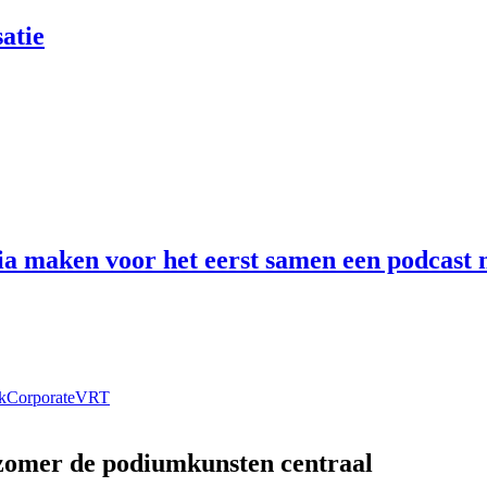
atie
 maken voor het eerst samen een podcast n
k
Corporate
VRT
 zomer de podiumkunsten centraal