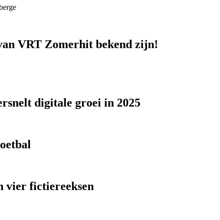
berge
n van VRT Zomerhit bekend zijn!
snelt digitale groei in 2025
voetbal
 vier fictiereeksen