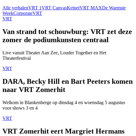
Alle verhalen
VRT 1
VRT Canvas
Ketnet
VRT MAX
De Warmste
Week
Corporate
VRT
VRT
Van strand tot schouwburg: VRT zet deze
zomer de podiumkunsten centraal
Live vanuit Theater Aan Zee, Louder Together en Het
Theaterfestival
VRT
DARA, Becky Hill en Bart Peeters komen
naar VRT Zomerhit
Welkom in Blankenberge op dinsdag 4 en woensdag 5 augustus
voor shows 3 en 4
VRT
VRT Zomerhit eert Margriet Hermans