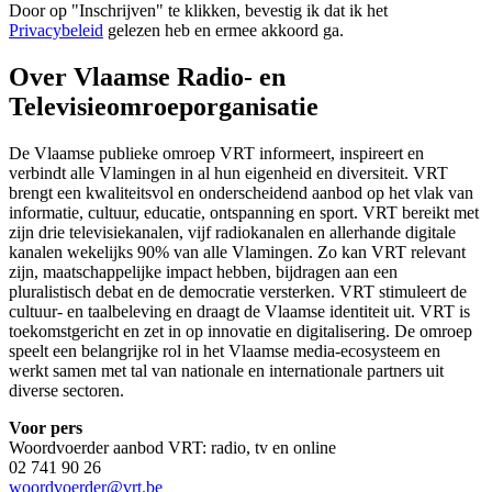
Door op "
Inschrijven
" te klikken, bevestig ik dat ik het
Privacybeleid
gelezen heb en ermee akkoord ga.
Over Vlaamse Radio- en
Televisieomroeporganisatie
De Vlaamse publieke omroep VRT informeert, inspireert en
verbindt alle Vlamingen in al hun eigenheid en diversiteit. VRT
brengt een kwaliteitsvol en onderscheidend aanbod op het vlak van
informatie, cultuur, educatie, ontspanning en sport. VRT bereikt met
zijn drie televisiekanalen, vijf radiokanalen en allerhande digitale
kanalen wekelijks 90% van alle Vlamingen. Zo kan VRT relevant
zijn, maatschappelijke impact hebben, bijdragen aan een
pluralistisch debat en de democratie versterken. VRT stimuleert de
cultuur- en taalbeleving en draagt de Vlaamse identiteit uit. VRT is
toekomstgericht en zet in op innovatie en digitalisering. De omroep
speelt een belangrijke rol in het Vlaamse media-ecosysteem en
werkt samen met tal van nationale en internationale partners uit
diverse sectoren.
Voor pers
Woordvoerder aanbod VRT: radio, tv en online
02 741 90 26
woordvoerder@vrt.be