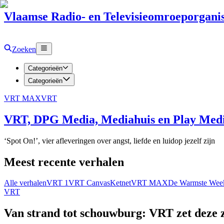
Vlaamse Radio- en Televisieomroeporganis
Zoeken
Categorieën
Categorieën
VRT MAX
VRT
VRT, DPG Media, Mediahuis en Play Media
‘Spot On!’, vier afleveringen over angst, liefde en luidop jezelf zijn
Meest recente verhalen
Alle verhalen
VRT 1
VRT Canvas
Ketnet
VRT MAX
De Warmste Wee
VRT
Van strand tot schouwburg: VRT zet deze