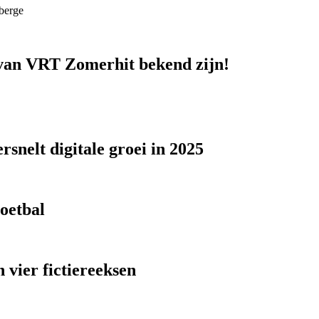
berge
n van VRT Zomerhit bekend zijn!
snelt digitale groei in 2025
voetbal
 vier fictiereeksen