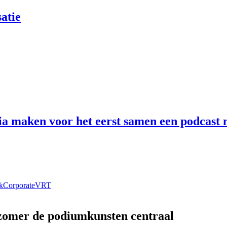
atie
 maken voor het eerst samen een podcast n
k
Corporate
VRT
 zomer de podiumkunsten centraal