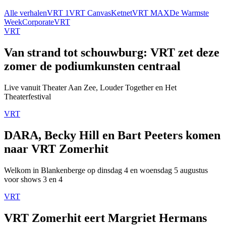
Alle verhalen
VRT 1
VRT Canvas
Ketnet
VRT MAX
De Warmste
Week
Corporate
VRT
VRT
Van strand tot schouwburg: VRT zet deze
zomer de podiumkunsten centraal
Live vanuit Theater Aan Zee, Louder Together en Het
Theaterfestival
VRT
DARA, Becky Hill en Bart Peeters komen
naar VRT Zomerhit
Welkom in Blankenberge op dinsdag 4 en woensdag 5 augustus
voor shows 3 en 4
VRT
VRT Zomerhit eert Margriet Hermans