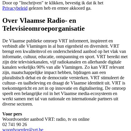
Door op "
Inschrijven
" te klikken, bevestig ik dat ik het
Privacybeleid
gelezen heb en ermee akkoord ga.
Over Vlaamse Radio- en
Televisieomroeporganisatie
De Vlaamse publieke omroep VRT informeert, inspireert en
verbindt alle Vlamingen in al hun eigenheid en diversiteit. VRT
brengt een kwaliteitsvol en onderscheidend aanbod op het vlak van
informatie, cultuur, educatie, ontspanning en sport. VRT bereikt met
zijn drie televisiekanalen, vijf radiokanalen en allerhande digitale
kanalen wekelijks 90% van alle Vlamingen. Zo kan VRT relevant
zijn, maatschappelijke impact hebben, bijdragen aan een
pluralistisch debat en de democratie versterken. VRT stimuleert de
cultuur- en taalbeleving en draagt de Vlaamse identiteit uit. VRT is
toekomstgericht en zet in op innovatie en digitalisering. De omroep
speelt een belangrijke rol in het Vlaamse media-ecosysteem en
werkt samen met tal van nationale en internationale partners uit
diverse sectoren.
Voor pers
Woordvoerder aanbod VRT: radio, tv en online
02 741 90 26
woordvoerder@vrt.be