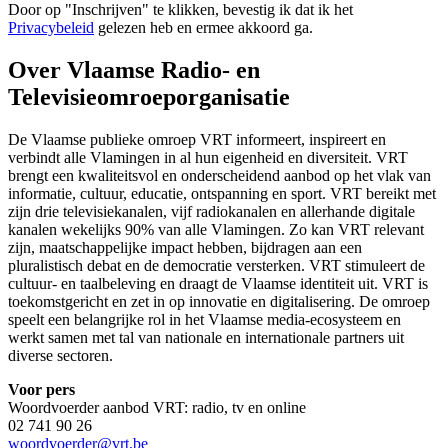
Door op "
Inschrijven
" te klikken, bevestig ik dat ik het
Privacybeleid
gelezen heb en ermee akkoord ga.
Over Vlaamse Radio- en
Televisieomroeporganisatie
De Vlaamse publieke omroep VRT informeert, inspireert en
verbindt alle Vlamingen in al hun eigenheid en diversiteit. VRT
brengt een kwaliteitsvol en onderscheidend aanbod op het vlak van
informatie, cultuur, educatie, ontspanning en sport. VRT bereikt met
zijn drie televisiekanalen, vijf radiokanalen en allerhande digitale
kanalen wekelijks 90% van alle Vlamingen. Zo kan VRT relevant
zijn, maatschappelijke impact hebben, bijdragen aan een
pluralistisch debat en de democratie versterken. VRT stimuleert de
cultuur- en taalbeleving en draagt de Vlaamse identiteit uit. VRT is
toekomstgericht en zet in op innovatie en digitalisering. De omroep
speelt een belangrijke rol in het Vlaamse media-ecosysteem en
werkt samen met tal van nationale en internationale partners uit
diverse sectoren.
Voor pers
Woordvoerder aanbod VRT: radio, tv en online
02 741 90 26
woordvoerder@vrt.be