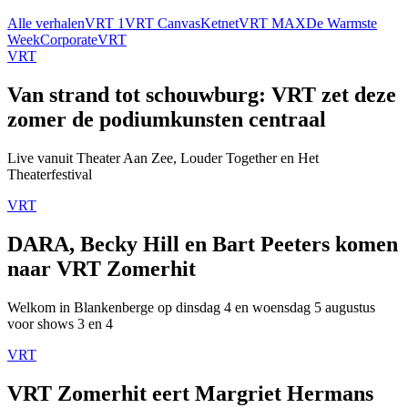
Alle verhalen
VRT 1
VRT Canvas
Ketnet
VRT MAX
De Warmste
Week
Corporate
VRT
VRT
Van strand tot schouwburg: VRT zet deze
zomer de podiumkunsten centraal
Live vanuit Theater Aan Zee, Louder Together en Het
Theaterfestival
VRT
DARA, Becky Hill en Bart Peeters komen
naar VRT Zomerhit
Welkom in Blankenberge op dinsdag 4 en woensdag 5 augustus
voor shows 3 en 4
VRT
VRT Zomerhit eert Margriet Hermans