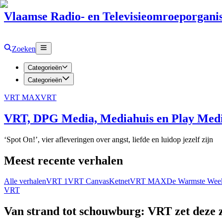
Vlaamse Radio- en Televisieomroeporganis
Zoeken
Categorieën
Categorieën
VRT MAX
VRT
VRT, DPG Media, Mediahuis en Play Media
‘Spot On!’, vier afleveringen over angst, liefde en luidop jezelf zijn
Meest recente verhalen
Alle verhalen
VRT 1
VRT Canvas
Ketnet
VRT MAX
De Warmste Wee
VRT
Van strand tot schouwburg: VRT zet deze