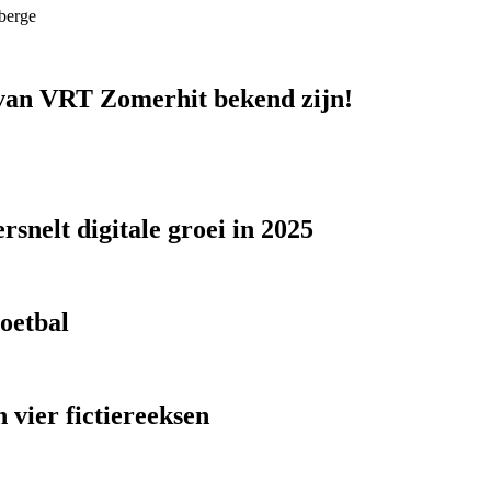
berge
n van VRT Zomerhit bekend zijn!
snelt digitale groei in 2025
voetbal
 vier fictiereeksen