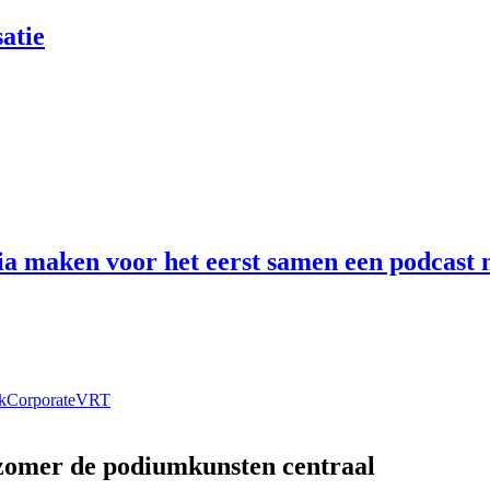
atie
 maken voor het eerst samen een podcast n
k
Corporate
VRT
 zomer de podiumkunsten centraal