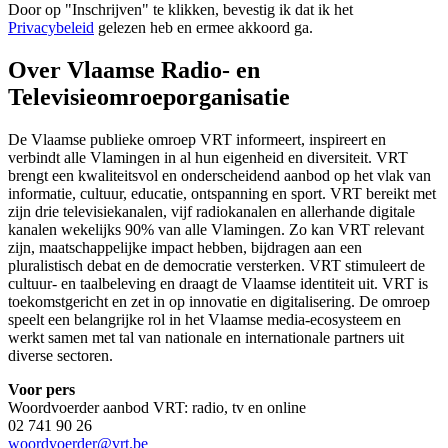
Door op "
Inschrijven
" te klikken, bevestig ik dat ik het
Privacybeleid
gelezen heb en ermee akkoord ga.
Over Vlaamse Radio- en
Televisieomroeporganisatie
De Vlaamse publieke omroep VRT informeert, inspireert en
verbindt alle Vlamingen in al hun eigenheid en diversiteit. VRT
brengt een kwaliteitsvol en onderscheidend aanbod op het vlak van
informatie, cultuur, educatie, ontspanning en sport. VRT bereikt met
zijn drie televisiekanalen, vijf radiokanalen en allerhande digitale
kanalen wekelijks 90% van alle Vlamingen. Zo kan VRT relevant
zijn, maatschappelijke impact hebben, bijdragen aan een
pluralistisch debat en de democratie versterken. VRT stimuleert de
cultuur- en taalbeleving en draagt de Vlaamse identiteit uit. VRT is
toekomstgericht en zet in op innovatie en digitalisering. De omroep
speelt een belangrijke rol in het Vlaamse media-ecosysteem en
werkt samen met tal van nationale en internationale partners uit
diverse sectoren.
Voor pers
Woordvoerder aanbod VRT: radio, tv en online
02 741 90 26
woordvoerder@vrt.be