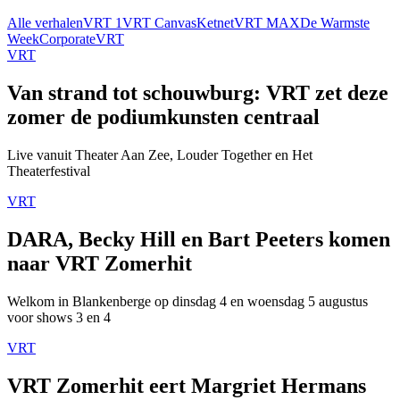
Alle verhalen
VRT 1
VRT Canvas
Ketnet
VRT MAX
De Warmste
Week
Corporate
VRT
VRT
Van strand tot schouwburg: VRT zet deze
zomer de podiumkunsten centraal
Live vanuit Theater Aan Zee, Louder Together en Het
Theaterfestival
VRT
DARA, Becky Hill en Bart Peeters komen
naar VRT Zomerhit
Welkom in Blankenberge op dinsdag 4 en woensdag 5 augustus
voor shows 3 en 4
VRT
VRT Zomerhit eert Margriet Hermans