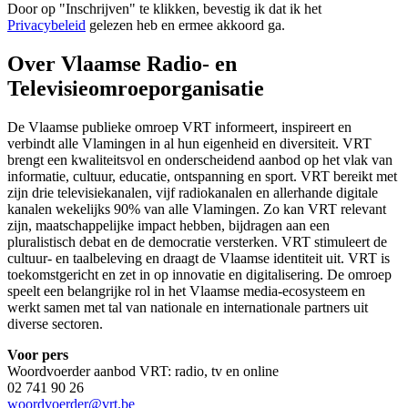
Door op "
Inschrijven
" te klikken, bevestig ik dat ik het
Privacybeleid
gelezen heb en ermee akkoord ga.
Over Vlaamse Radio- en
Televisieomroeporganisatie
De Vlaamse publieke omroep VRT informeert, inspireert en
verbindt alle Vlamingen in al hun eigenheid en diversiteit. VRT
brengt een kwaliteitsvol en onderscheidend aanbod op het vlak van
informatie, cultuur, educatie, ontspanning en sport. VRT bereikt met
zijn drie televisiekanalen, vijf radiokanalen en allerhande digitale
kanalen wekelijks 90% van alle Vlamingen. Zo kan VRT relevant
zijn, maatschappelijke impact hebben, bijdragen aan een
pluralistisch debat en de democratie versterken. VRT stimuleert de
cultuur- en taalbeleving en draagt de Vlaamse identiteit uit. VRT is
toekomstgericht en zet in op innovatie en digitalisering. De omroep
speelt een belangrijke rol in het Vlaamse media-ecosysteem en
werkt samen met tal van nationale en internationale partners uit
diverse sectoren.
Voor pers
Woordvoerder aanbod VRT: radio, tv en online
02 741 90 26
woordvoerder@vrt.be