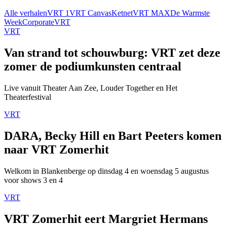
Alle verhalen
VRT 1
VRT Canvas
Ketnet
VRT MAX
De Warmste
Week
Corporate
VRT
VRT
Van strand tot schouwburg: VRT zet deze
zomer de podiumkunsten centraal
Live vanuit Theater Aan Zee, Louder Together en Het
Theaterfestival
VRT
DARA, Becky Hill en Bart Peeters komen
naar VRT Zomerhit
Welkom in Blankenberge op dinsdag 4 en woensdag 5 augustus
voor shows 3 en 4
VRT
VRT Zomerhit eert Margriet Hermans